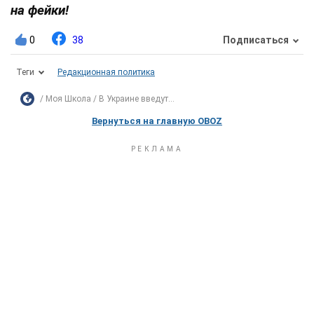
на фейки!
0
38
Подписаться
Теги
Редакционная политика
Моя Школа
В Украине введут...
Вернуться на главную OBOZ