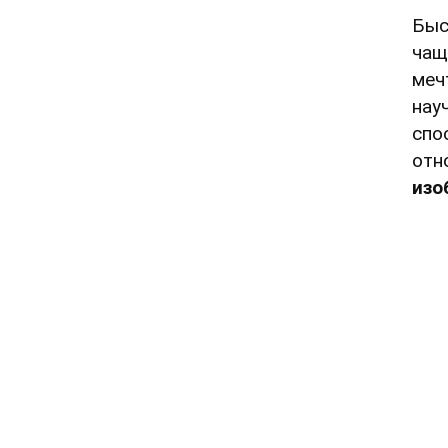
Быс
чащ
меч
нау
спо
отн
изо