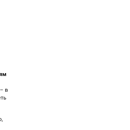
лям
– в
еть
о,