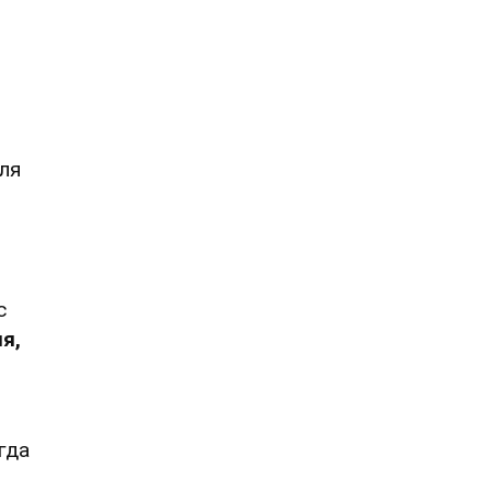
ля
с
я,
гда