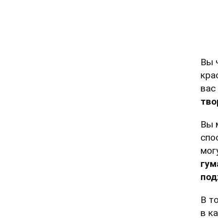
Вы 
кра
вас
тво
Вы 
спо
мог
гум
под
В т
в к