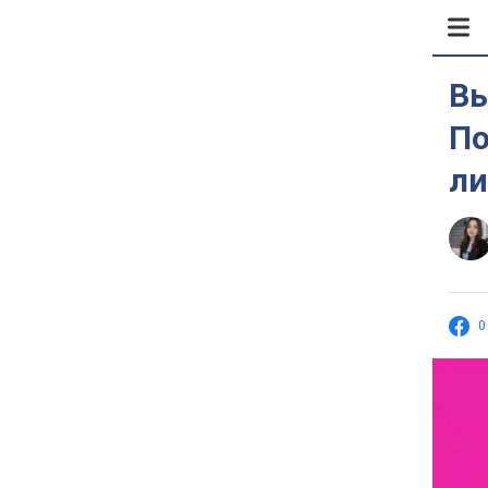
Вы
По
ли
0