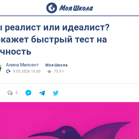
 реалист или идеалист?
кажет быстрый тест на
чность
Алина Милсент
Моя Школа
9.05.2026 16:00
75,9 т.
0