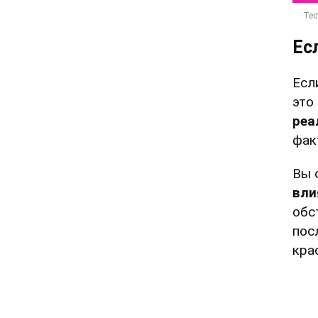
Ес
Есл
это
реа
фак
Вы 
вли
обс
пос
кра