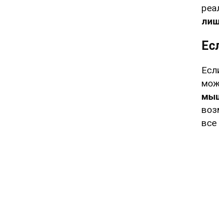
реа
лиш
Ес
Есл
мож
мы
воз
все