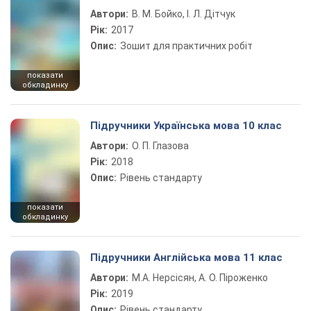
Автори:
В. М. Бойко, І. Л. Дітчук
Рік:
2017
Опис:
Зошит для практичних робіт
показати
обкладинку
Підручники Українська мова 10 клас
Автори:
О. П. Глазова
Рік:
2018
Опис:
Рівень стандарту
показати
обкладинку
Підручники Англійська мова 11 клас
Автори:
М.А. Нерсісян, А. О. Піроженко
Рік:
2019
Опис:
Рівень стандарту