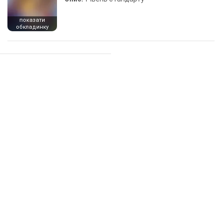
показати
обкладинку