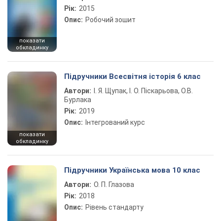
Рік:
2015
Опис:
Робочий зошит
показати
обкладинку
Підручники Всесвітня історія 6 клас
Автори:
І. Я. Щупак, І. О. Піскарьова, О.В.
Бурлака
Рік:
2019
Опис:
Інтегрований курс
показати
обкладинку
Підручники Українська мова 10 клас
Автори:
О. П. Глазова
Рік:
2018
Опис:
Рівень стандарту