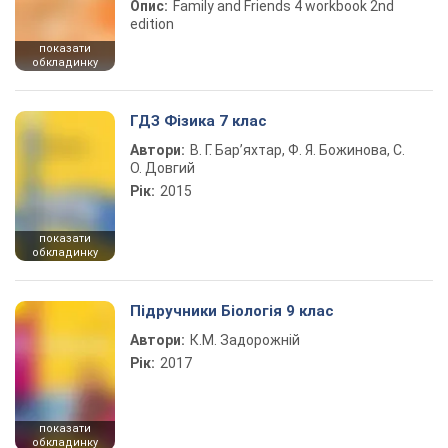
Опис:
Family and Friends 4 workbook 2nd
edition
показати
обкладинку
ГДЗ Фізика 7 клас
Автори:
В. Г. Бар’яхтар, Ф. Я. Божинова, С.
О. Довгий
Рік:
2015
показати
обкладинку
Підручники Біологія 9 клас
Автори:
К.М. Задорожній
Рік:
2017
показати
обкладинку