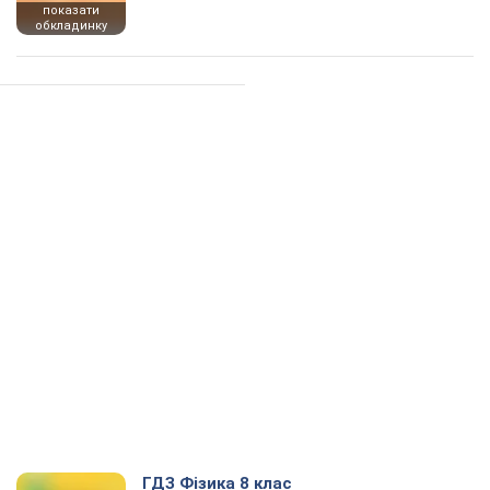
показати
обкладинку
ГДЗ Фізика 8 клас