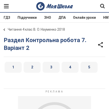
ГДЗ
Підручники
ЗНО
ДПА
Онлайн уроки
НМ
Читання 4 клас В. О. Науменко 2018
Раздел Контрольна робота 7.
Варіант 2
1
2
3
4
5