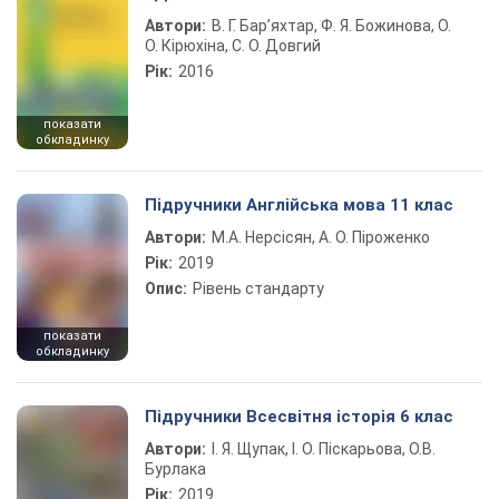
Автори:
В. Г. Бар’яхтар, Ф. Я. Божинова, О.
О. Кірюхіна, С. О. Довгий
Рік:
2016
показати
обкладинку
Підручники Англійська мова 11 клас
Автори:
М.А. Нерсісян, А. О. Піроженко
Рік:
2019
Опис:
Рівень стандарту
показати
обкладинку
Підручники Всесвітня історія 6 клас
Автори:
І. Я. Щупак, І. О. Піскарьова, О.В.
Бурлака
Рік:
2019