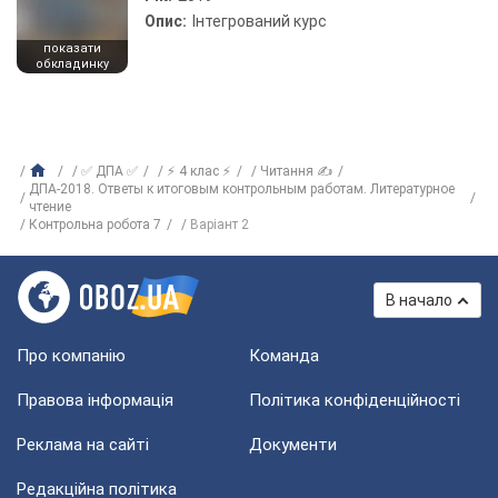
Опис:
Інтегрований курс
показати
обкладинку
✅ ДПА ✅
⚡ 4 клас ⚡
Читання ✍
ДПА-2018. Ответы к итоговым контрольным работам. Литературное
чтение
Контрольна робота 7
Варіант 2
В начало
Про компанію
Команда
Правова інформація
Політика конфіденційності
Реклама на сайті
Документи
Редакційна політика