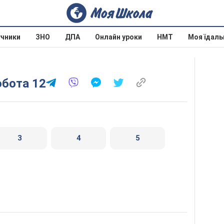
учники
ЗНО
ДПА
Онлайн уроки
НМТ
Моя їдаль
обота 12
3
4
5