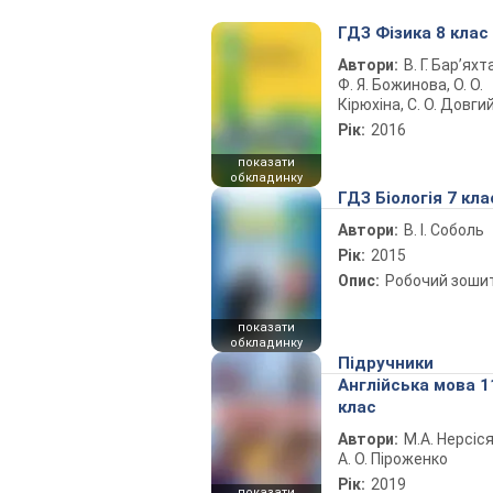
ГДЗ Фізика 8 клас
Автори:
В. Г. Бар’яхт
Ф. Я. Божинова, О. О.
Кірюхіна, С. О. Довги
Рік:
2016
показати
обкладинку
ГДЗ Біологія 7 кла
Автори:
В. І. Соболь
Рік:
2015
Опис:
Робочий зоши
показати
обкладинку
Підручники
Англійська мова 1
клас
Автори:
М.А. Нерсіся
А. О. Піроженко
Рік:
2019
показати