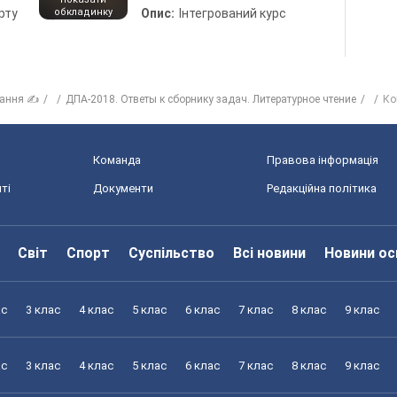
рту
обкладинку
Опис:
Інтегрований курс
тання ✍
ДПА-2018. Ответы к сборнику задач. Литературное чтение
Ко
Команда
Правова інформація
ті
Документи
Редакційна політика
Світ
Спорт
Суспільство
Всі новини
Новини ос
ас
3 клас
4 клас
5 клас
6 клас
7 клас
8 клас
9 клас
ас
3 клас
4 клас
5 клас
6 клас
7 клас
8 клас
9 клас