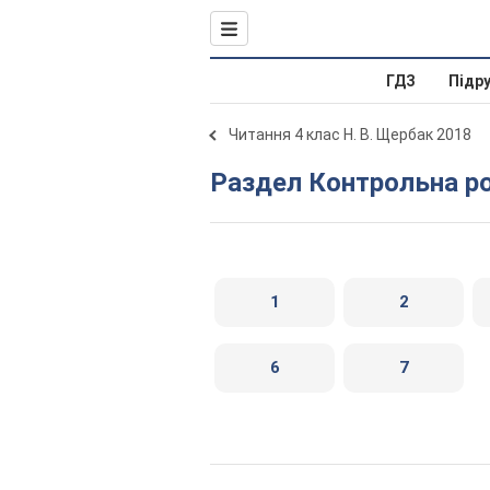
ГДЗ
Підр
Читання 4 клас Н. В. Щербак 2018
Раздел Контрольна р
1
2
6
7