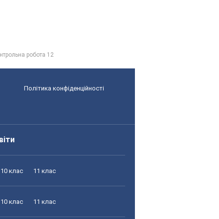
нтрольна робота 12
Політика конфіденційності
віти
10 клас
11 клас
10 клас
11 клас