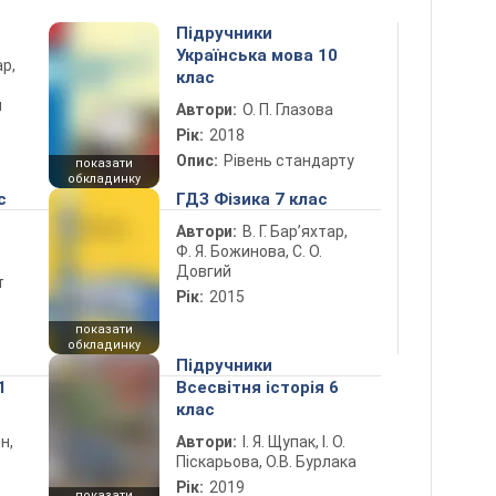
Підручники
Українська мова 10
ар,
клас
й
Автори:
О. П. Глазова
Рік:
2018
Опис:
Рівень стандарту
показати
обкладинку
с
ГДЗ Фізика 7 клас
Автори:
В. Г. Бар’яхтар,
Ф. Я. Божинова, С. О.
Довгий
т
Рік:
2015
показати
обкладинку
Підручники
1
Всесвітня історія 6
клас
н,
Автори:
І. Я. Щупак, І. О.
Піскарьова, О.В. Бурлака
Рік:
2019
показати