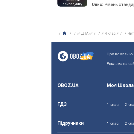
обкладинку
Опис:
Рівень станда
✅ ДПА ✅
⚡ 4 клас ⚡
Чи
Про компанію
Реклама на сай
OBOZ.UA
Моя Школа
ГДЗ
1 клас
2 кл
Підручники
1 клас
2 кл