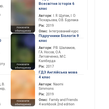
Всесвітня історія 6
ар,
клас
й
Автори:
І. Я. Щупак, І. О.
Піскарьова, О.В. Бурлака
Рік:
2019
показати
обкладинку
Опис:
Інтегрований курс
Підручники Біологія 9
0
клас
Автори:
Р.В. Шаламов,
Г.А. Носов, О.А.
а
Литовченко, М.С.
Каліберда
рту
показати
Рік:
2017
обкладинку
5
ГДЗ Англійська мова
4 клас
, В.
Автори:
Naomi
кір,
Simmons
Рік:
2019
Опис:
Family and Friends
показати
і
4 workbook 2nd edition
обкладинку