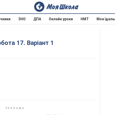
учники
ЗНО
ДПА
Онлайн уроки
НМТ
Моя їдаль
бота 17. Варіант 1