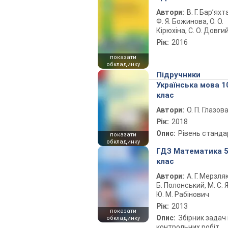
Автори:
В. Г. Бар’яхт
Ф. Я. Божинова, О. О.
Кірюхіна, С. О. Довги
Рік:
2016
показати
обкладинку
Підручники
Українська мова 1
клас
Автори:
О. П. Глазов
Рік:
2018
Опис:
Рівень станда
показати
обкладинку
ГДЗ Математика 
клас
Автори:
А. Г. Мерзляк
Б. Полонський, М. С. Я
Ю. М. Рабінович
Рік:
2013
показати
Опис:
Збірник задач 
обкладинку
контрольних робіт