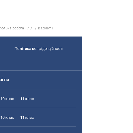
рольна робота 17
Варіант 1
Політика конфіденційності
віти
10 клас
11 клас
10 клас
11 клас