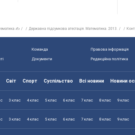
тематика ✍
Державна підсумкова атестація. Математика. 2013.
Конт
Команда
Правова інформація
ті
Документи
Редакційна політика
Світ
Спорт
Суспільство
Всі новини
Новини ос
ас
3 клас
4 клас
5 клас
6 клас
7 клас
8 клас
9 клас
ас
3 клас
4 клас
5 клас
6 клас
7 клас
8 клас
9 клас