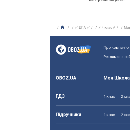
✅ ДПА ✅
⚡ 4 клас ⚡
Ма
Про компанію
Реклама на сай
OBOZ.UA
Моя Школа
ГДЗ
1 клас
2 кл
Підручники
1 клас
2 кл