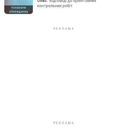
Опис:
Відповіді до орієнтовних
контрольних робіт
показати
обкладинку