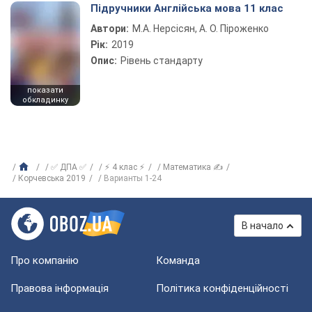
Підручники Англійська мова 11 клас
Автори:
М.А. Нерсісян, А. О. Піроженко
Рік:
2019
Опис:
Рівень стандарту
показати
обкладинку
✅ ДПА ✅
⚡ 4 клас ⚡
Математика ✍
Корчевська 2019
Варианты 1-24
В начало
Про компанію
Команда
Правова інформація
Політика конфіденційності