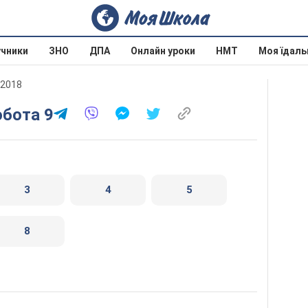
учники
ЗНО
ДПА
Онлайн уроки
НМТ
Моя їдаль
 2018
обота 9
3
4
5
8