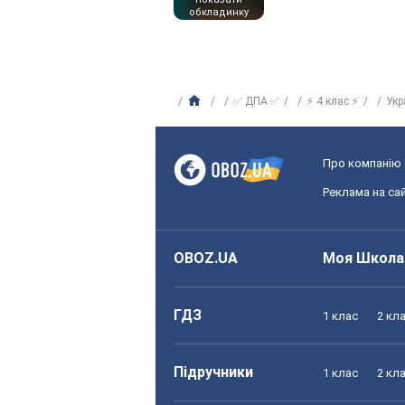
обкладинку
✅ ДПА ✅
⚡ 4 клас ⚡
Укр
Про компанію
Реклама на сай
OBOZ.UA
Моя Школа
ГДЗ
1 клас
2 кл
Підручники
1 клас
2 кл