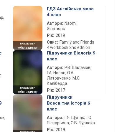
ГДЗ Англійська мова
4 клас
ар,
Автори:
Naomi
Simmons
Рік:
2019
Опис:
Family and Friends
показати
4 workbook 2nd edition
обкладинку
с
Підручники Біологія 9
клас
Автори:
Р.В. Шаламов,
Г.А. Носов, О.А.
т
Литовченко, М.С.
Каліберда
показати
Рік:
2017
обкладинку
Підручники
9
Всесвітня історія 6
клас
юк,
Автори:
І. Я. Щупак, І. О.
Піскарьова, О.В. Бурлака
Рік:
2019
показати