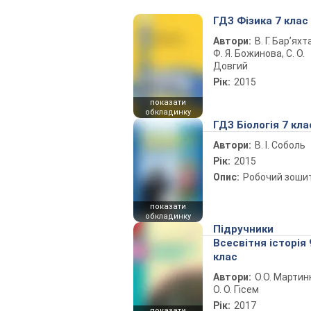
ГДЗ Фізика 7 клас
Автори:
В. Г. Бар’яхт
Ф. Я. Божинова, С. О.
Довгий
Рік:
2015
показати
обкладинку
ГДЗ Біологія 7 кла
Автори:
В. І. Соболь
Рік:
2015
Опис:
Робочий зоши
показати
обкладинку
Підручники
Всесвітня історія 
клас
Автори:
О.О. Мартин
О. О. Гісем
Рік:
2017
показати