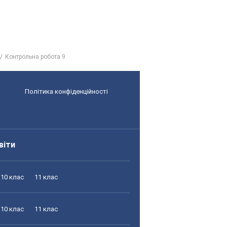
Контрольна робота 9
Політика конфіденційності
віти
10 клас
11 клас
10 клас
11 клас