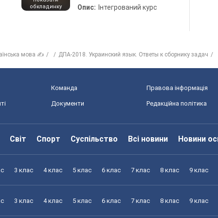
обкладинку
Опис:
Інтегрований курс
аїнська мова ✍
ДПА-2018. Украинский язык. Ответы к сборнику задач
Команда
Правова інформація
ті
Документи
Редакційна політика
Світ
Спорт
Суспільство
Всі новини
Новини ос
ас
3 клас
4 клас
5 клас
6 клас
7 клас
8 клас
9 клас
ас
3 клас
4 клас
5 клас
6 клас
7 клас
8 клас
9 клас