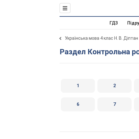
ГДЗ
Підр
Українська мова 4 клас Н. В. Діптан
Раздел Контрольна р
1
2
6
7