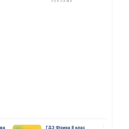
ова
ГДЗ Фізика 8 клас