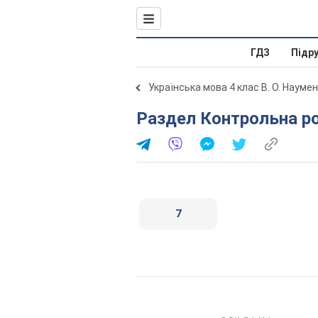
ГДЗ
Підр
Українська мова 4 клас В. О. Науме
Раздел Контрольна ро
7