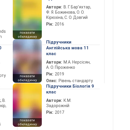
Автори:
В. Г. Бар’яхтар,
Ф. Я. Божинова, О. О.
Кірюхіна, С. О. Довгий
Рік:
2016
ends
показати
n
обкладинку
Підручники
0
Англійська мова 11
клас
а
Автори:
М.А. Нерсісян,
А. О. Піроженко
Рік:
2019
рту
показати
обкладинку
Опис:
Рівень стандарту
5
Підручники Біологія 9
клас
, В.
Автори:
К.М.
кір,
Задорожній
Рік:
2017
показати
і
обкладинку