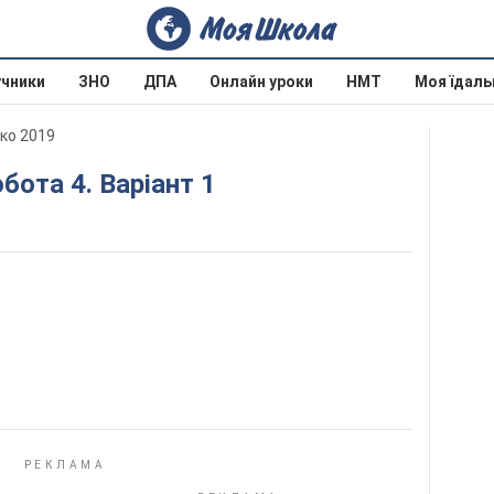
учники
ЗНО
ДПА
Онлайн уроки
НМТ
Моя їдаль
нко 2019
бота 4. Варіант 1