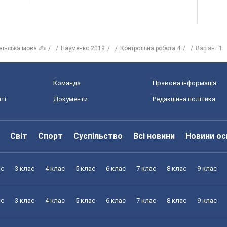
аїнська мова ✍
Науменко 2019
Контрольна робота 4
Варіант 1
Команда
Правова інформація
ті
Документи
Редакційна політика
Світ
Спорт
Суспільство
Всі новини
Новини ос
ас
3 клас
4 клас
5 клас
6 клас
7 клас
8 клас
9 клас
ас
3 клас
4 клас
5 клас
6 клас
7 клас
8 клас
9 клас