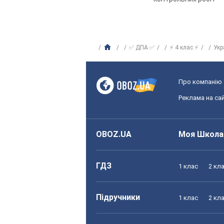
✅ ДПА ✅
⚡ 4 клас ⚡
Укр
Про компанію
Реклама на сай
OBOZ.UA
Моя Школа
ГДЗ
1 клас
2 кл
Підручники
1 клас
2 кл