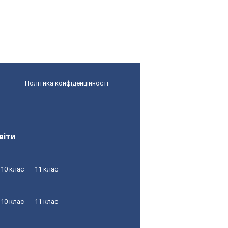
Політика конфіденційності
віти
10 клас
11 клас
10 клас
11 клас