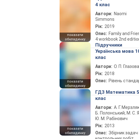
4 клас
Автори:
Naomi
Simmons
Рік:
2019
Опис:
Family and Fri
показати
4 workbook 2nd editio
обкладинку
Підручники
Українська мова 1
клас
Автори:
О. П. Глазов
Рік:
2018
Опис:
Рівень станда
показати
обкладинку
ГДЗ Математика 
клас
Автори:
А. Г. Мерзляк
Б. Полонський, М. С. Я
Ю. М. Рабінович
Рік:
2013
показати
Опис:
Збірник задач 
обкладинку
контрольних робіт