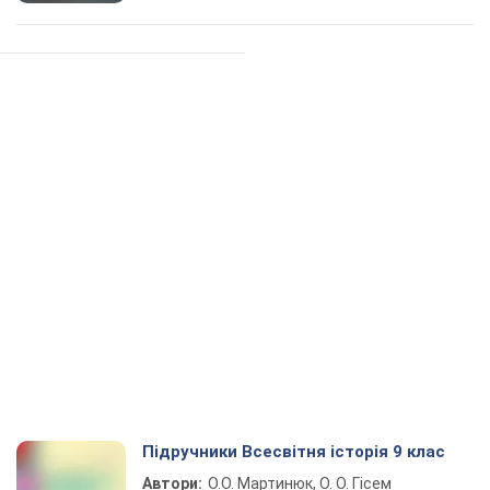
Підручники Всесвітня історія 9 клас
Автори:
О.О. Мартинюк, О. О. Гісем