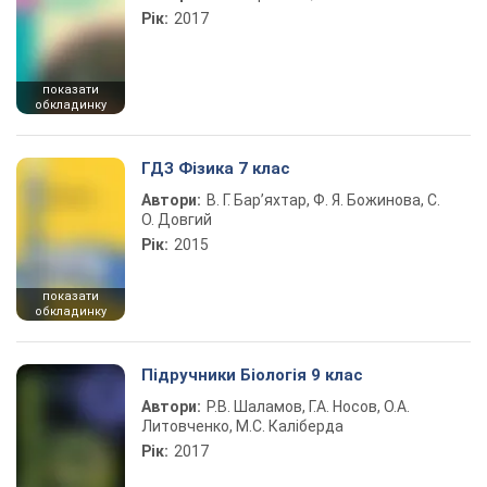
Рік:
2017
показати
обкладинку
ГДЗ Фізика 7 клас
Автори:
В. Г. Бар’яхтар, Ф. Я. Божинова, С.
О. Довгий
Рік:
2015
показати
обкладинку
Підручники Біологія 9 клас
Автори:
Р.В. Шаламов, Г.А. Носов, О.А.
Литовченко, М.С. Каліберда
Рік:
2017