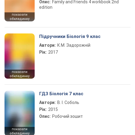
Опис:
Family and Friends 4 workbook 2nd
edition
показати
обкладинку
Підручники Біологія 9 клас
Автори:
К.М. Задорожній
Рік:
2017
показати
обкладинку
ГДЗ Біологія 7 клас
Автори:
В. І. Соболь
Рік:
2015
Опис:
Робочий зошит
показати
обкладинку