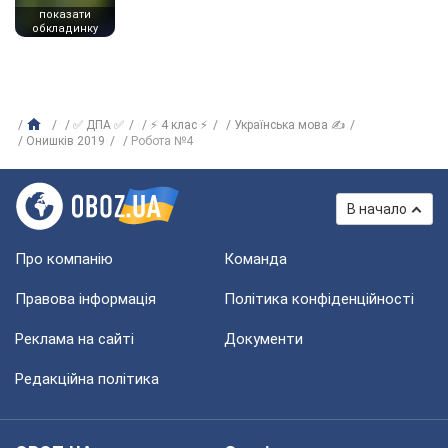
показати
обкладинку
✅ ДПА ✅
⚡ 4 клас ⚡
Українська мова ✍
Онишків 2019
Робота №4
В начало
Про компанію
Команда
Правова інформація
Політика конфіденційності
Реклама на сайті
Документи
Редакційна політика