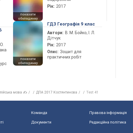
Рік:
2017
показати
обкладинку
ГДЗ Географія 9 клас
6
Автори:
В. М. Бойко, І. Л.
Дітчук
 О.
Рік:
2017
лака
Опис:
Зошит для
практичних робіт
показати
курс
обкладинку
лійська мова ✍
ДПА 2017 Костянтинова
Test 41
Команда
Правова інформація
ті
Документи
Редакційна політика