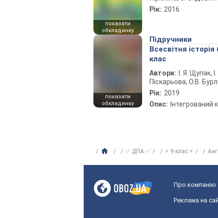
Рік:
2016
показати
обкладинку
Підручники
Всесвітня історія 
клас
Автори:
І. Я. Щупак, І.
Піскарьова, О.В. Бур
Рік:
2019
показати
обкладинку
Опис:
Інтегрований 
✅ ДПА ✅
⚡ 9 клас ⚡
Анг
Про компанію
Реклама на сай