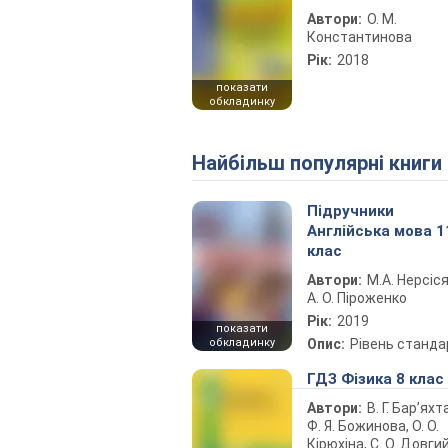
Автори:
О. М.
Константинова
Рік:
2018
показати
обкладинку
Найбільш популярні книги
Підручники
Англійська мова 1
клас
Автори:
М.А. Нерсіся
А. О. Піроженко
Рік:
2019
показати
обкладинку
Опис:
Рівень станда
ГДЗ Фізика 8 клас
Автори:
В. Г. Бар’яхт
Ф. Я. Божинова, О. О.
Кірюхіна, С. О. Довги