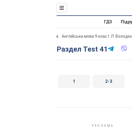
ГДЗ
Підр
Англійська мова 9 клас І. Л. Володі
Раздел Test 41
1
2-3