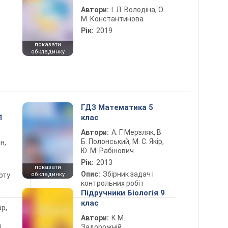
Автори:
І. Л. Володіна, О.
М. Константинова
Рік:
2019
показати
обкладинку
ГДЗ Математика 5
1
клас
Автори:
А. Г. Мерзляк, В.
Б. Полонський, М. С. Якір,
н,
Ю. М. Рабінович
Рік:
2013
показати
Опис:
Збірник задач і
рту
обкладинку
контрольних робіт
Підручники Біологія 9
клас
ар,
Автори:
К.М.
й
Задорожній