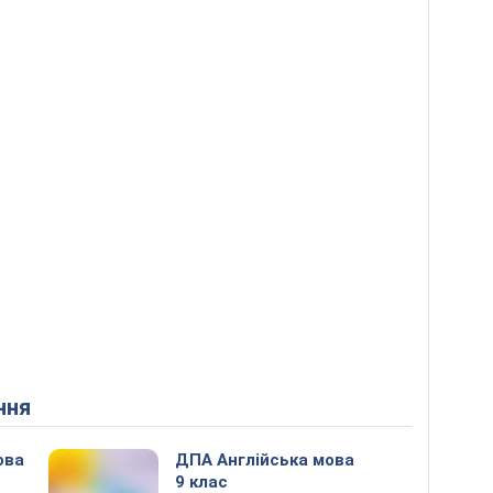
ння
ова
ДПА Англійська мова
9 клас