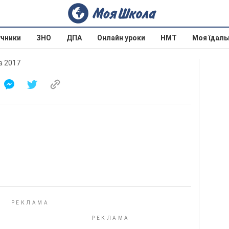
учники
ЗНО
ДПА
Онлайн уроки
НМТ
Моя їдаль
на 2017