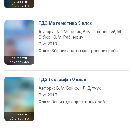
показати
обкладинку
ГДЗ Математика 5 клас
Автори:
А. Г. Мерзляк, В. Б. Полонський, М.
С. Якір, Ю. М. Рабінович
Рік:
2013
Опис:
Збірник задач і контрольних робіт
показати
обкладинку
ГДЗ Географія 9 клас
Автори:
В. М. Бойко, І. Л. Дітчук
Рік:
2017
Опис:
Зошит для практичних робіт
показати
обкладинку