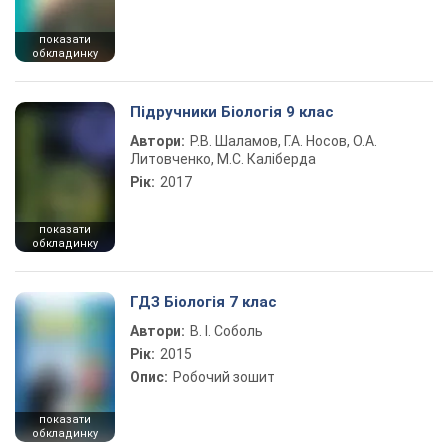
показати
обкладинку
Підручники Біологія 9 клас
Автори:
Р.В. Шаламов, Г.А. Носов, О.А.
Литовченко, М.С. Каліберда
Рік:
2017
показати
обкладинку
ГДЗ Біологія 7 клас
Автори:
В. І. Соболь
Рік:
2015
Опис:
Робочий зошит
показати
обкладинку