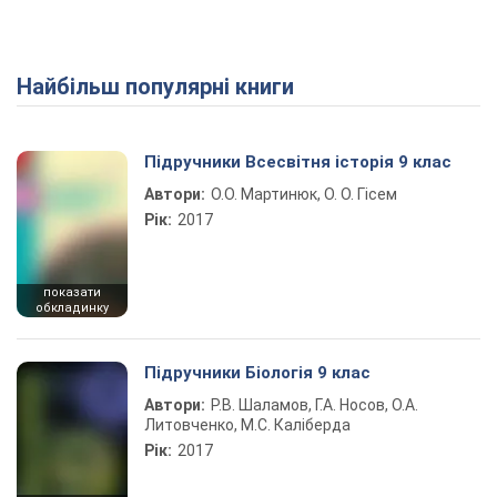
Найбільш популярні книги
Підручники Всесвітня історія 9 клас
Автори:
О.О. Мартинюк, О. О. Гісем
Рік:
2017
показати
обкладинку
Підручники Біологія 9 клас
Автори:
Р.В. Шаламов, Г.А. Носов, О.А.
Литовченко, М.С. Каліберда
Рік:
2017