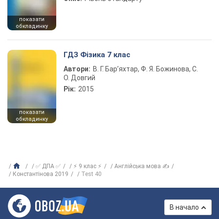
показати
обкладинку
ГДЗ Фізика 7 клас
Автори:
В. Г. Бар’яхтар, Ф. Я. Божинова, С.
О. Довгий
Рік:
2015
показати
обкладинку
✅ ДПА ✅
⚡ 9 клас ⚡
Англійська мова ✍
Константінова 2019
Test 40
В начало