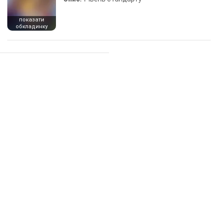
показати
обкладинку