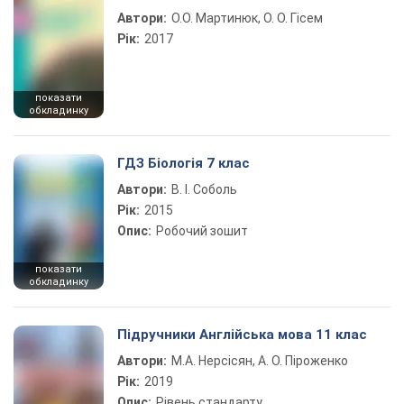
Автори:
О.О. Мартинюк, О. О. Гісем
Рік:
2017
показати
обкладинку
ГДЗ Біологія 7 клас
Автори:
В. І. Соболь
Рік:
2015
Опис:
Робочий зошит
показати
обкладинку
Підручники Англійська мова 11 клас
Автори:
М.А. Нерсісян, А. О. Піроженко
Рік:
2019
Опис:
Рівень стандарту