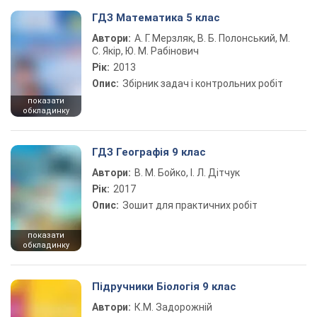
ГДЗ Математика 5 клас
Автори:
А. Г. Мерзляк, В. Б. Полонський, М.
С. Якір, Ю. М. Рабінович
Рік:
2013
Опис:
Збірник задач і контрольних робіт
показати
обкладинку
ГДЗ Географія 9 клас
Автори:
В. М. Бойко, І. Л. Дітчук
Рік:
2017
Опис:
Зошит для практичних робіт
показати
обкладинку
Підручники Біологія 9 клас
Автори:
К.М. Задорожній