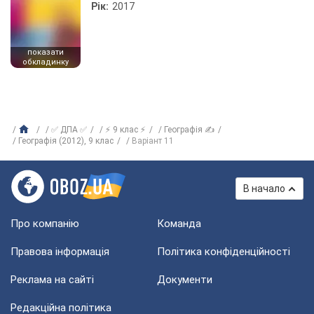
Рік:
2017
показати
обкладинку
✅ ДПА ✅
⚡ 9 клас ⚡
Географія ✍
Географія (2012), 9 клас
Варіант 11
В начало
Про компанію
Команда
Правова інформація
Політика конфіденційності
Реклама на сайті
Документи
Редакційна політика