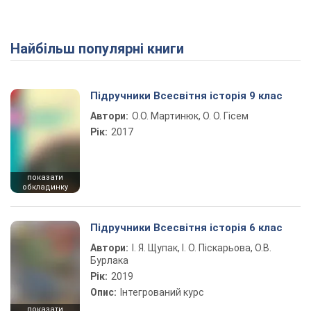
Найбільш популярні книги
Підручники Всесвітня історія 9 клас
Автори:
О.О. Мартинюк, О. О. Гісем
Рік:
2017
показати
обкладинку
Підручники Всесвітня історія 6 клас
Автори:
І. Я. Щупак, І. О. Піскарьова, О.В.
Бурлака
Рік:
2019
Опис:
Інтегрований курс
показати