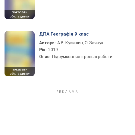
показати
обкладинку
ДПА Географія 9 клас
Автори:
А.В. Кузишин, О. Заячук
Рік:
2019
Опис:
Підсумкові контрольні роботи
показати
обкладинку