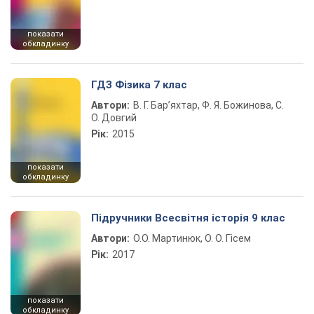
показати
обкладинку
ГДЗ Фізика 7 клас
Автори:
В. Г. Бар’яхтар, Ф. Я. Божинова, С.
О. Довгий
Рік:
2015
показати
обкладинку
Підручники Всесвітня історія 9 клас
Автори:
О.О. Мартинюк, О. О. Гісем
Рік:
2017
показати
обкладинку