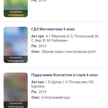
Рік:
2016
показати
обкладинку
ГДЗ Математика 5 клас
Автори:
А. Г. Мерзляк, В. Б. Полонський, М.
С. Якір, Ю. М. Рабінович
Рік:
2013
Опис:
Збірник задач і контрольних робіт
показати
обкладинку
Підручники Всесвітня історія 6 клас
Автори:
І. Я. Щупак, І. О. Піскарьова, О.В.
Бурлака
Рік:
2019
Опис:
Інтегрований курс
показати
обкладинку