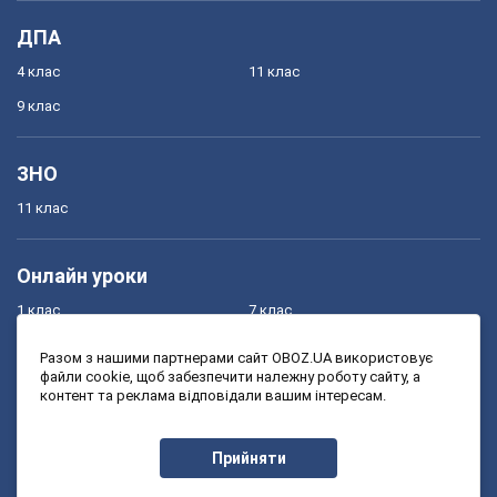
ДПА
4 клас
11 клас
9 клас
ЗНО
11 клас
Онлайн уроки
1 клас
7 клас
2 клас
8 клас
Разом з нашими партнерами сайт OBOZ.UA використовує
файли cookie, щоб забезпечити належну роботу сайту, а
3 клас
9 клас
контент та реклама відповідали вашим інтересам.
4 клас
10 клас
5 клас
11 клас
Прийняти
6 клас