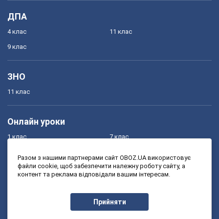
ДПА
4 клас
11 клас
9 клас
ЗНО
11 клас
Онлайн уроки
1 клас
7 клас
2 клас
8 клас
Разом з нашими партнерами сайт OBOZ.UA використовує
файли cookie, щоб забезпечити належну роботу сайту, а
3 клас
9 клас
контент та реклама відповідали вашим інтересам.
4 клас
10 клас
5 клас
11 клас
Прийняти
6 клас