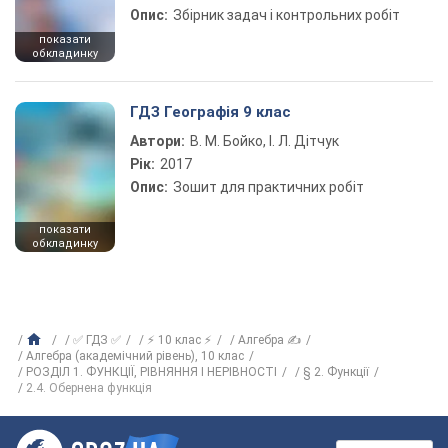
Опис:
Збірник задач і контрольних робіт
показати
обкладинку
ГДЗ Географія 9 клас
Автори:
В. М. Бойко, І. Л. Дітчук
Рік:
2017
Опис:
Зошит для практичних робіт
показати
обкладинку
✅ ГДЗ ✅
⚡ 10 клас ⚡
Алгебра ✍
Алгебра (академічний рівень), 10 клас
РОЗДІЛ 1. ФУНКЦІЇ, РІВНЯННЯ І НЕРІВНОСТІ
§ 2. Функції
2.4. Обернена функція