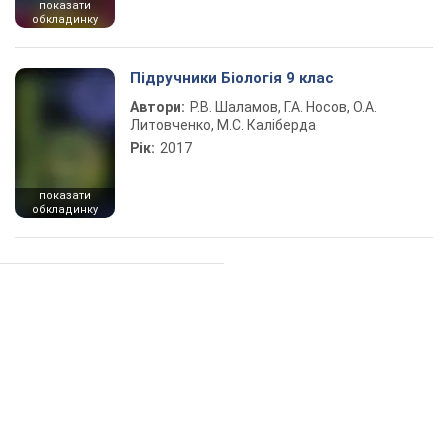
показати
обкладинку
Підручники Біологія 9 клас
Автори:
Р.В. Шаламов, Г.А. Носов, О.А.
Литовченко, М.С. Каліберда
Рік:
2017
показати
обкладинку