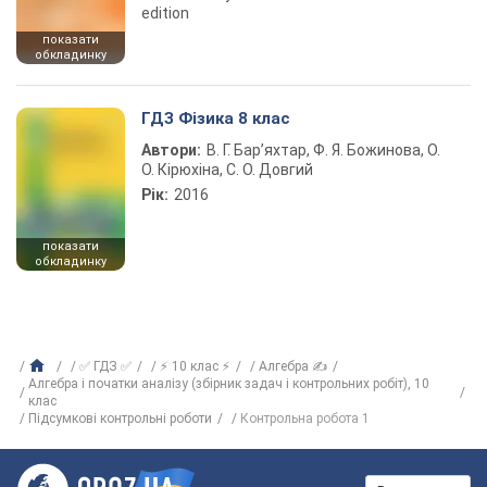
edition
показати
обкладинку
ГДЗ Фізика 8 клас
Автори:
В. Г. Бар’яхтар, Ф. Я. Божинова, О.
О. Кірюхіна, С. О. Довгий
Рік:
2016
показати
обкладинку
✅ ГДЗ ✅
⚡ 10 клас ⚡
Алгебра ✍
Алгебра і початки аналізу (збірник задач і контрольних робіт), 10
клас
Підсумкові контрольні роботи
Контрольна робота 1