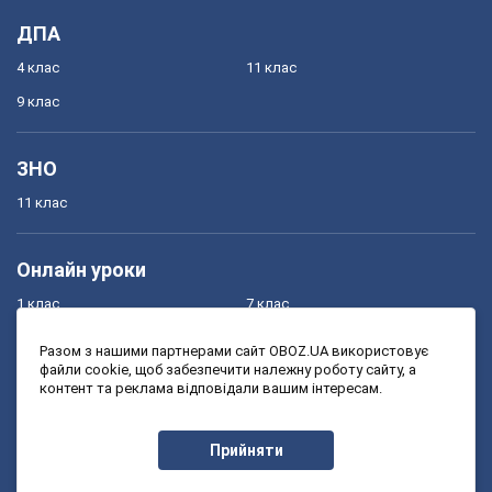
ДПА
4 клас
11 клас
9 клас
ЗНО
11 клас
Онлайн уроки
1 клас
7 клас
2 клас
8 клас
Разом з нашими партнерами сайт OBOZ.UA використовує
файли cookie, щоб забезпечити належну роботу сайту, а
3 клас
9 клас
контент та реклама відповідали вашим інтересам.
4 клас
10 клас
5 клас
11 клас
Прийняти
6 клас