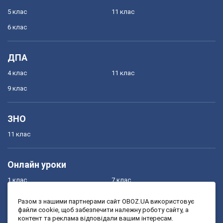
5 клас
11 клас
6 клас
ДПА
4 клас
11 клас
9 клас
ЗНО
11 клас
Онлайн уроки
1 клас
7 клас
2 клас
8 клас
Разом з нашими партнерами сайт OBOZ.UA використовує
файли cookie, щоб забезпечити належну роботу сайту, а
3 клас
9 клас
контент та реклама відповідали вашим інтересам.