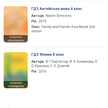
ГДЗ Англійська мова 4 клас
Автори:
Naomi Simmons
Рік:
2019
Опис:
Family and Friends 4 workbook 2nd
edition
показати
обкладинку
ГДЗ Фізика 8 клас
Автори:
В. Г. Бар’яхтар, Ф. Я. Божинова, О.
О. Кірюхіна, С. О. Довгий
Рік:
2016
показати
обкладинку