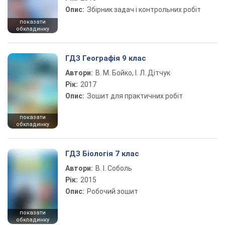
Опис:
Збірник задач і контрольних робіт
показати
обкладинку
ГДЗ Географія 9 клас
Автори:
В. М. Бойко, І. Л. Дітчук
Рік:
2017
Опис:
Зошит для практичних робіт
показати
обкладинку
ГДЗ Біологія 7 клас
Автори:
В. І. Соболь
Рік:
2015
Опис:
Робочий зошит
показати
обкладинку