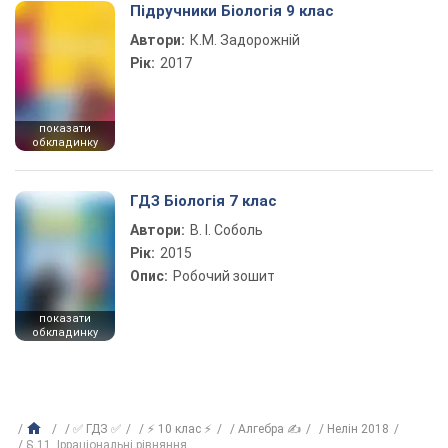
Підручники Біологія 9 клас
Автори:
К.М. Задорожній
Рік:
2017
показати
обкладинку
ГДЗ Біологія 7 клас
Автори:
В. І. Соболь
Рік:
2015
Опис:
Робочий зошит
показати
обкладинку
✅ ГДЗ ✅
⚡ 10 клас ⚡
Алгебра ✍
Нелін 2018
§ 11. Ірраціональні рівняння