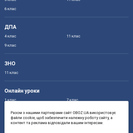
6 клас
ДПА
4 клас
11 клас
9 клас
ЗНО
11 клас
Онлайн уроки
1 клас
7 клас
2 клас
8 клас
Разом з нашими партнерами сайт OBOZ.UA використовує
файли cookie, щоб забезпечити належну роботу сайту, а
3 клас
9 клас
контент та реклама відповідали вашим інтересам.
4 клас
10 клас