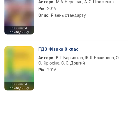
Автори:
М.А. Нерсісян, А. О. Піроженко
Рік:
2019
Опис:
Рівень стандарту
показати
обкладинку
ГДЗ Фізика 8 клас
Автори:
В. Г. Бар’яхтар, Ф. Я. Божинова, О.
О. Кірюхіна, С. О. Довгий
Рік:
2016
показати
обкладинку