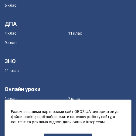
6 клас
ДПА
4 клас
11 клас
9 клас
ЗНО
11 клас
Онлайн уроки
1 клас
7 клас
2 клас
8 клас
Разом з нашими партнерами сайт OBOZ.UA використовує
файли cookie, щоб забезпечити належну роботу сайту, а
3 клас
9 клас
контент та реклама відповідали вашим інтересам.
4 клас
10 клас