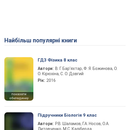
Найбільш популярні книги
ГДЗ Фізика 8 клас
Автори:
В. Г. Бар’яхтар, Ф. Я. Божинова, О.
О. Кірюхіна, С. О. Довгий
Рік:
2016
показати
обкладинку
Підручники Біологія 9 клас
Автори:
Р.В. Шаламов, Г.А. Носов, О.А.
Литовченко, М.С. Каліберда