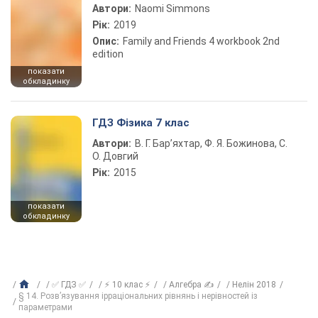
Автори:
Naomi Simmons
Рік:
2019
Опис:
Family and Friends 4 workbook 2nd
edition
показати
обкладинку
ГДЗ Фізика 7 клас
Автори:
В. Г. Бар’яхтар, Ф. Я. Божинова, С.
О. Довгий
Рік:
2015
показати
обкладинку
✅ ГДЗ ✅
⚡ 10 клас ⚡
Алгебра ✍
Нелін 2018
§ 14. Розв’язування ірраціональних рівнянь і нерівностей із
параметрами