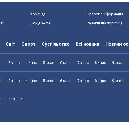
Команда
Правова інформація
ті
Документи
Редакційна політика
Світ
Спорт
Суспільство
Всі новини
Новини ос
ас
3 клас
4 клас
5 клас
6 клас
7 клас
8 клас
9 клас
ас
3 клас
4 клас
5 клас
6 клас
7 клас
8 клас
9 клас
ас
11 клас