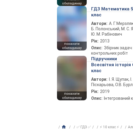
обкладинку
ГДЗ Математика 
клас
Автори:
А. Г. Мерзляк
Б. Полонський, М. С. Я
Ю. М. Рабінович
Рік:
2013
показати
Опис:
Збірник задач 
обкладинку
контрольних робіт
Підручники
Всесвітня історія 
клас
Автори:
І. Я. Щупак, І.
Піскарьова, О.В. Бур
Рік:
2019
показати
обкладинку
Опис:
Інтегрований 
✅ ГДЗ ✅
⚡ 10 клас ⚡
Ал