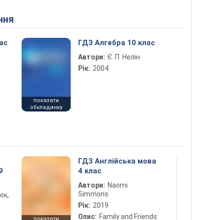
ння
ас
ГДЗ Алгебра 10 клас
Автори:
Є. П. Нелін
Рік:
2004
показати
обкладинку
ГДЗ Англійська мова
9
4 клас
Автори:
Naomi
Simmons
юк,
Рік:
2019
Опис:
Family and Friends
показати