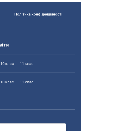
Політика конфіденційності
віти
10 клас
11 клас
10 клас
11 клас