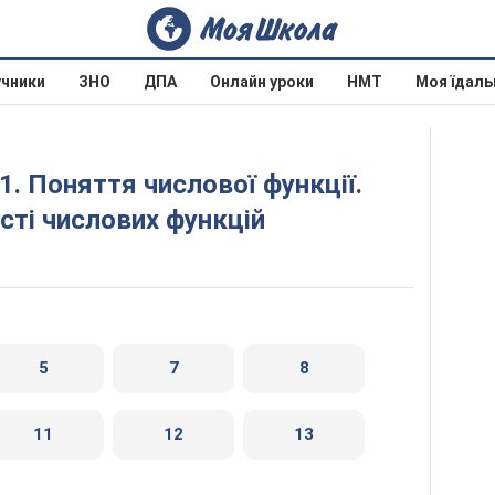
учники
ЗНО
ДПА
Онлайн уроки
НМТ
Моя їдаль
сті числових функцій
5
7
8
11
12
13