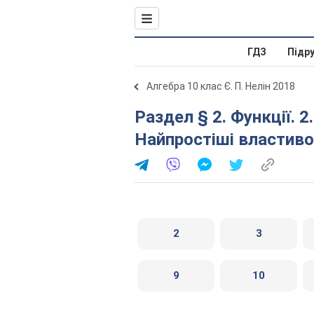
ГДЗ
Підр
Алгебра 10 клас Є. П. Нелін 2018
Раздел § 2. Функції. 2.1. Поняття числової функції.
Найпростіші властиво
2
3
9
10