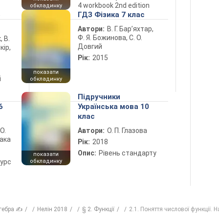
4 workbook 2nd edition
обкладинку
5
ГДЗ Фізика 7 клас
Автори:
В. Г. Бар’яхтар,
Ф. Я. Божинова, С. О.
, В.
Довгий
кір,
Рік:
2015
показати
і
обкладинку
Підручники
6
Українська мова 10
клас
 О.
Автори:
О. П. Глазова
лака
Рік:
2018
Опис:
Рівень стандарту
показати
курс
обкладинку
гебра ✍
Нелін 2018
§ 2. Функції
2.1. Поняття числової функції. 