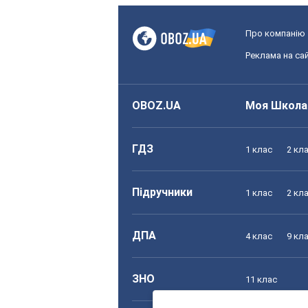
Про компанію
Реклама на сай
OBOZ.UA
Моя Школа
ГДЗ
1 клас
2 кл
Підручники
1 клас
2 кл
ДПА
4 клас
9 кл
ЗНО
11 клас