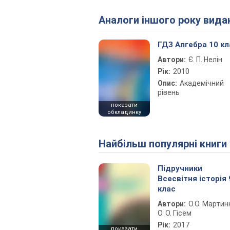
Аналоги іншого року вида
ГДЗ Алгебра 10 кл
Автори:
Є. П. Нелін
Рік:
2010
Опис:
Академічний
рівень
показати
обкладинку
Найбільш популярні книги
Підручники
Всесвітня історія 
клас
Автори:
О.О. Мартин
О. О. Гісем
Рік:
2017
показати