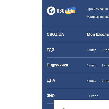
Про компанію
Реклама на сай
OBOZ.UA
Моя Школа
ГДЗ
1 клас
2 кл
Підручники
1 клас
2 кл
ДПА
4 клас
9 кл
ЗНО
11 клас