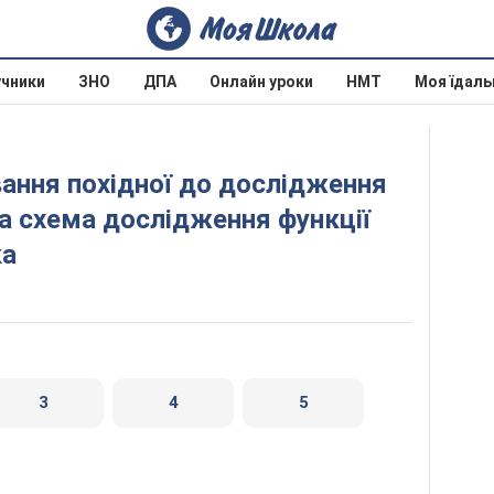
учники
ЗНО
ДПА
Онлайн уроки
НМТ
Моя їдаль
на схема дослідження функції
ка
3
4
5