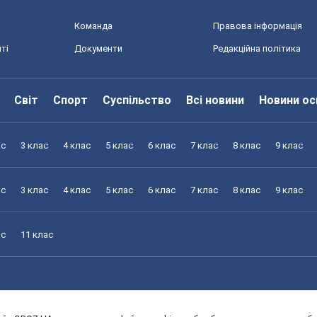
Команда
Правова інформація
ті
Документи
Редакційна політика
Світ
Спорт
Суспільство
Всі новини
Новини ос
ас
3 клас
4 клас
5 клас
6 клас
7 клас
8 клас
9 клас
ас
3 клас
4 клас
5 клас
6 клас
7 клас
8 клас
9 клас
ас
11 клас