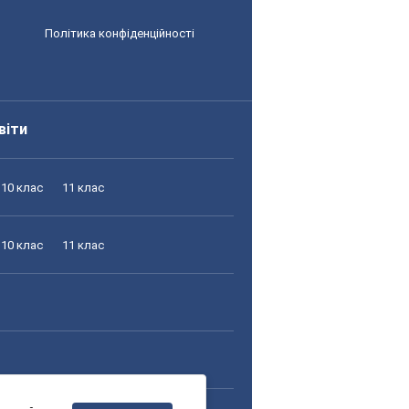
Політика конфіденційності
віти
10 клас
11 клас
10 клас
11 клас