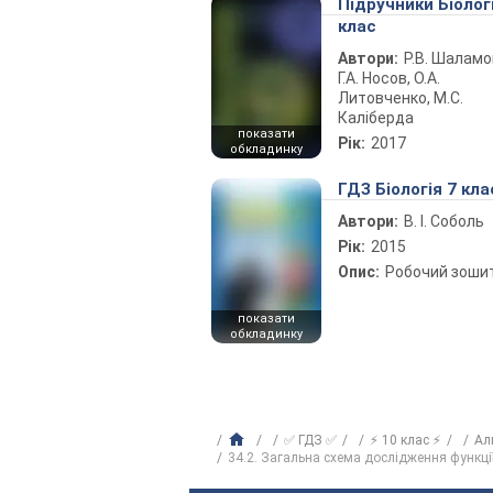
Підручники Біолог
клас
Автори:
Р.В. Шаламо
Г.А. Носов, О.А.
Литовченко, М.С.
Каліберда
показати
Рік:
2017
обкладинку
ГДЗ Біологія 7 кла
Автори:
В. І. Соболь
Рік:
2015
Опис:
Робочий зоши
показати
обкладинку
✅ ГДЗ ✅
⚡ 10 клас ⚡
Ал
34.2. Загальна схема дослідження функції