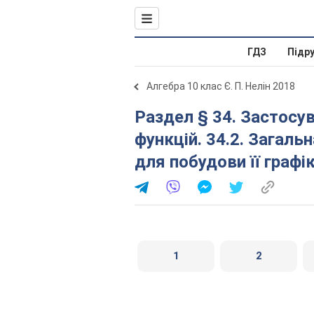
ГДЗ
Підр
Алгебра 10 клас Є. П. Нелін 2018
Раздел § 34. Застосування похідної до дослідження
функцій. 34.2. Загаль
для побудови її графі
1
2