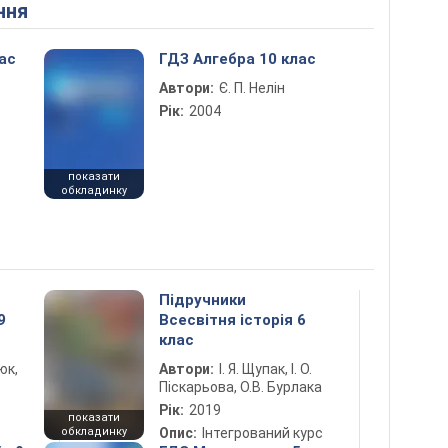
ння
ас
ГДЗ Алгебра 10 клас
Автори:
Є. П. Нелін
Рік:
2004
показати
обкладинку
Підручники
9
Всесвітня історія 6
клас
юк,
Автори:
І. Я. Щупак, І. О.
Піскарьова, О.В. Бурлака
Рік:
2019
показати
обкладинку
Опис:
Інтегрований курс