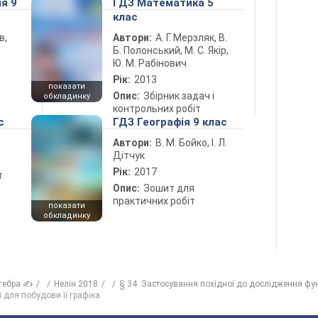
ія 9
ГДЗ Математика 5
клас
в,
Автори:
А. Г. Мерзляк, В.
Б. Полонський, М. С. Якір,
Ю. М. Рабінович
Рік:
2013
показати
Опис:
Збірник задач і
обкладинку
контрольних робіт
с
ГДЗ Географія 9 клас
Автори:
В. М. Бойко, І. Л.
Дітчук
Рік:
2017
т
Опис:
Зошит для
практичних робіт
показати
обкладинку
гебра ✍
Нелін 2018
§ 34. Застосування похідної до дослідження фу
 для побудови її графіка