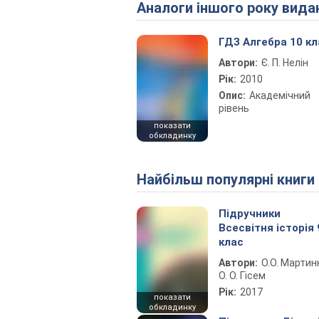
Аналоги іншого року вида
ГДЗ Алгебра 10 кл
Автори:
Є. П. Нелін
Рік:
2010
Опис:
Академічний
рівень
показати
обкладинку
Найбільш популярні книги
Підручники
Всесвітня історія 
клас
Автори:
О.О. Мартин
О. О. Гісем
Рік:
2017
показати
обкладинку