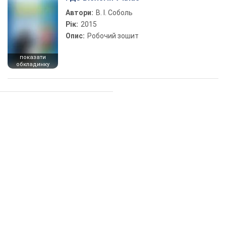
Автори:
В. І. Соболь
Рік:
2015
Опис:
Робочий зошит
показати
обкладинку