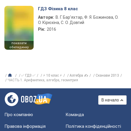
ГДЗ Фізика 8 клас
Автори:
В. Г. Бар’яхтар, Ф. Я. Божинова, О.
О. Кірюхіна, С. О. Довгий
Рік:
2016
показати
обкладинку
✅ ГДЗ ✅
⚡ 10 клас ⚡
Алгебра ✍
Сканави 2013
ЧАСТЬ 1. Арифметика, алгебра, геометрия
В начало
Про компанію
Команда
Правова інформація
Політика конфіденційності