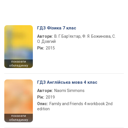
ГДЗ Фізика 7 клас
Автори:
В. Г. Бар’яхтар, Ф. Я. Божинова, С.
О. Довгий
Рік:
2015
показати
обкладинку
ГДЗ Англійська мова 4 клас
Автори:
Naomi Simmons
Рік:
2019
Опис:
Family and Friends 4 workbook 2nd
edition
показати
обкладинку