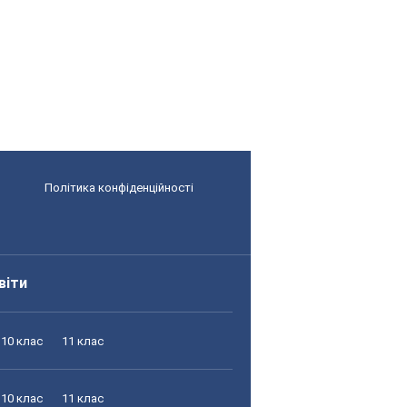
л
Політика конфіденційності
віти
10 клас
11 клас
10 клас
11 клас