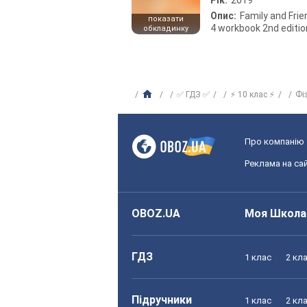
Опис:
Family and Fri
показати
4 workbook 2nd editio
обкладинку
✅ ГДЗ ✅
⚡ 10 клас ⚡
Фі
Про компанію
Реклама на сай
OBOZ.UA
Моя Школа
ГДЗ
1 клас
2 кл
Підручники
1 клас
2 кл