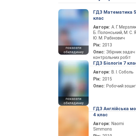
ГДЗ Математика 
клас
Автори:
А. Г. Мерзляк
Б. Полонський, М. С. Я
Ю. М. Рабінович
Рік:
2013
показати
Опис:
Збірник задач 
обкладинку
контрольних робіт
ГДЗ Біологія 7 кла
Автори:
В. І. Соболь
Рік:
2015
Опис:
Робочий зоши
показати
обкладинку
ГДЗ Англійська м
4 клас
Автори:
Naomi
Simmons
Рік:
2019