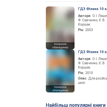
ГДЗ Фізика 10 
Автори:
О. І. Ляше
Ф. Савченко, Є. В.
Коршак
Рік:
2003
показати
обкладинку
ГДЗ Фізика 10 
Автори:
О. І. Ляше
Ф. Савченко, Є. В.
Коршак
Рік:
2010
Опис:
Для російс
шкіл
показати
обкладинку
Найбільш популярні книги