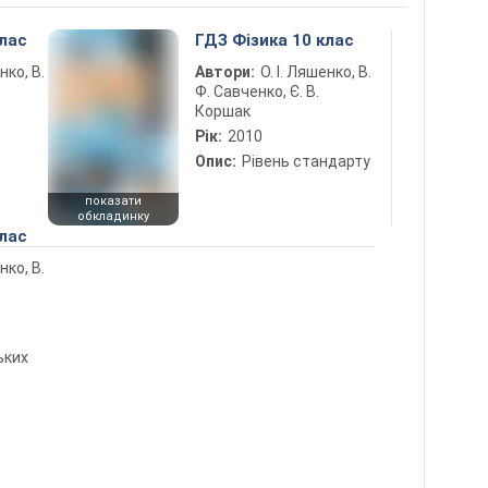
клас
ГДЗ Фізика 10 клас
нко, В.
Автори:
О. І. Ляшенко, В.
Ф. Савченко, Є. В.
Коршак
Рік:
2010
Опис:
Рівень стандарту
показати
обкладинку
клас
нко, В.
ьких