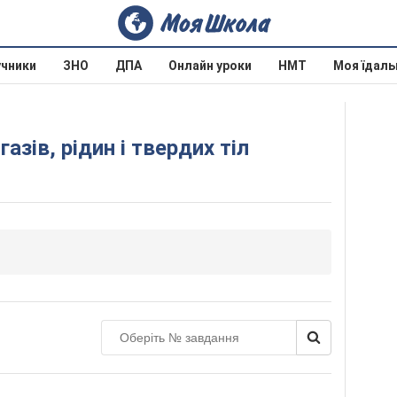
учники
ЗНО
ДПА
Онлайн уроки
НМТ
Моя їдаль
газів, рідин і твердих тіл