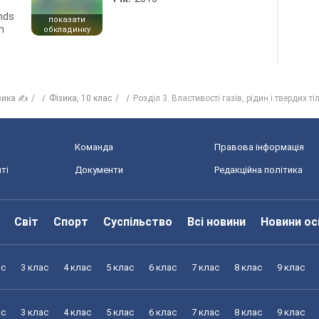
ends
показати
n
обкладинку
зика ✍
Фiзика, 10 клас
Розділ 3. Властивості газів, рідин і твердих ті
Команда
Правова інформація
ті
Документи
Редакційна політика
Світ
Спорт
Суспільство
Всі новини
Новини ос
ас
3 клас
4 клас
5 клас
6 клас
7 клас
8 клас
9 клас
ас
3 клас
4 клас
5 клас
6 клас
7 клас
8 клас
9 клас