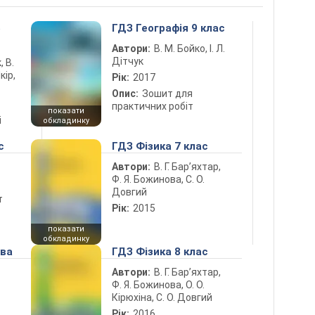
5
ГДЗ Географія 9 клас
Автори:
В. М. Бойко, І. Л.
Дітчук
, В.
кір,
Рік:
2017
Опис:
Зошит для
практичних робіт
показати
і
обкладинку
с
ГДЗ Фізика 7 клас
Автори:
В. Г. Бар’яхтар,
Ф. Я. Божинова, С. О.
Довгий
т
Рік:
2015
показати
обкладинку
ова
ГДЗ Фізика 8 клас
Автори:
В. Г. Бар’яхтар,
Ф. Я. Божинова, О. О.
Кірюхіна, С. О. Довгий
Рік:
2016