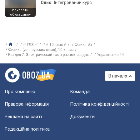
Опис:
Інтегрований курс
показати
обкладинку
✅ ГДЗ ✅
⚡ 10 клас ⚡
Фізика ✍
Физика (для русских школ), 10 класс
Раздел 7. Электрический ток в разных средах
Упражнение 24
В начало
Про компанію
Команда
Правова інформація
Політика конфіденційності
Реклама на сайті
Документи
Редакційна політика