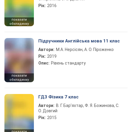
Рік:
2016
показати
обкладинку
Підручники Англійська мова 11 клас
Автори:
М.А. Нерсісян, А. О. Піроженко
Рік:
2019
Опис:
Рівень стандарту
показати
обкладинку
ГДЗ Фізика 7 клас
Автори:
В. Г. Бар’яхтар, Ф. Я. Божинова, С.
О. Довгий
Рік:
2015
показати