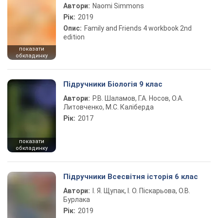
Автори:
Naomi Simmons
Рік:
2019
Опис:
Family and Friends 4 workbook 2nd
edition
показати
обкладинку
Підручники Біологія 9 клас
Автори:
Р.В. Шаламов, Г.А. Носов, О.А.
Литовченко, М.С. Каліберда
Рік:
2017
показати
обкладинку
Підручники Всесвітня історія 6 клас
Автори:
І. Я. Щупак, І. О. Піскарьова, О.В.
Бурлака
Рік:
2019