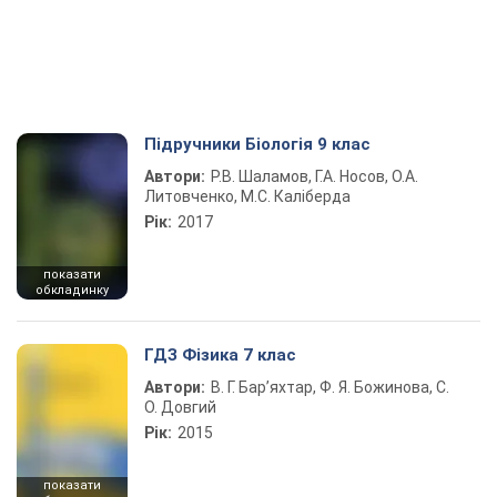
Підручники Біологія 9 клас
Автори:
Р.В. Шаламов, Г.А. Носов, О.А.
Литовченко, М.С. Каліберда
Рік:
2017
показати
обкладинку
ГДЗ Фізика 7 клас
Автори:
В. Г. Бар’яхтар, Ф. Я. Божинова, С.
О. Довгий
Рік:
2015
показати