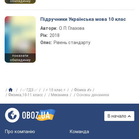
обкладинку
Підручники Українська мова 10 клас
Автори:
О. П. Глазова
Рік:
2018
Опис:
Рівень стандарту
показати
обкладинку
✅ ГДЗ ✅
⚡ 10 клас ⚡
Фізика ✍
Физика,10-11 класс
Механика
Основы динамики
В начало
Про компанію
Команда