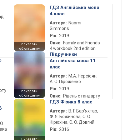
ГДЗ Англійська мова
4 клас
ар,
Автори:
Naomi
Simmons
Рік:
2019
Опис:
Family and Friends
показати
4 workbook 2nd edition
обкладинку
Підручники
0
Англійська мова 11
клас
а
Автори:
М.А. Нерсісян,
А. О. Піроженко
Рік:
2019
рту
показати
обкладинку
Опис:
Рівень стандарту
ГДЗ Фізика 8 клас
6
Автори:
В. Г. Бар’яхтар,
Ф. Я. Божинова, О. О.
Кірюхіна, С. О. Довгий
 О.
лака
Рік:
2016
показати