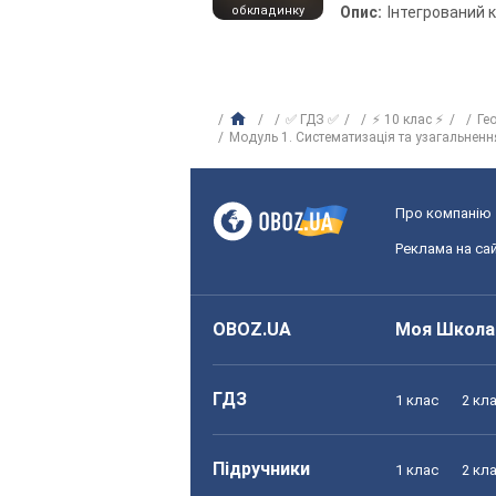
обкладинку
Опис:
Інтегрований 
✅ ГДЗ ✅
⚡ 10 клас ⚡
Ге
Модуль 1. Систематизація та узагальнення
Про компанію
Реклама на сай
OBOZ.UA
Моя Школа
ГДЗ
1 клас
2 кл
Підручники
1 клас
2 кл