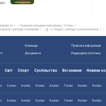
курс
обкладинку
ометрія ✍
Геометрія (академічний рівень), 10 клас
 фактів і методів планіметрії
§ 1.3. Задачі і методи їх розв’язування
Команда
Правова інформація
ті
Документи
Редакційна політика
Світ
Спорт
Суспільство
Всі новини
Новини ос
ас
3 клас
4 клас
5 клас
6 клас
7 клас
8 клас
9 клас
ас
3 клас
4 клас
5 клас
6 клас
7 клас
8 клас
9 клас