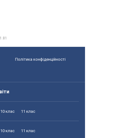
1.81
Політика конфіденційності
віти
10 клас
11 клас
10 клас
11 клас