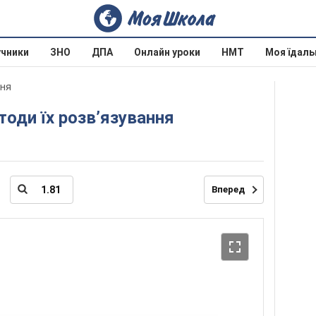
учники
ЗНО
ДПА
Онлайн уроки
НМТ
Моя їдаль
ння
 методи їх розв’язування
Вперед