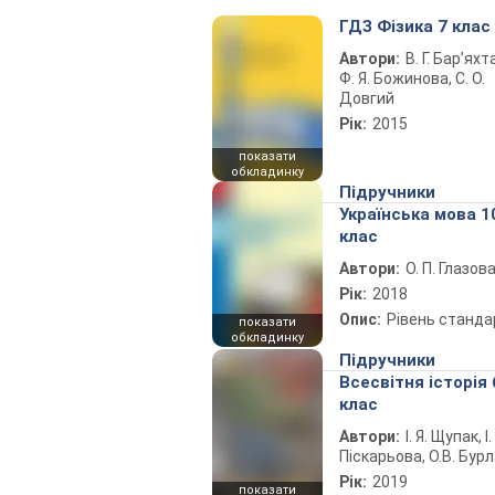
ГДЗ Фізика 7 клас
Автори:
В. Г. Бар’яхт
Ф. Я. Божинова, С. О.
Довгий
Рік:
2015
показати
обкладинку
Підручники
Українська мова 1
клас
Автори:
О. П. Глазов
Рік:
2018
Опис:
Рівень станда
показати
обкладинку
Підручники
Всесвітня історія 
клас
Автори:
І. Я. Щупак, І.
Піскарьова, О.В. Бур
Рік:
2019
показати