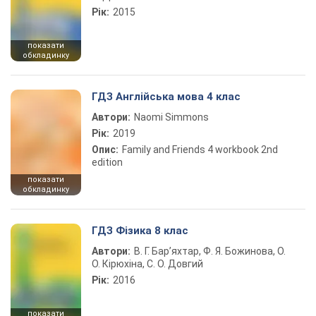
Рік:
2015
показати
обкладинку
ГДЗ Англійська мова 4 клас
Автори:
Naomi Simmons
Рік:
2019
Опис:
Family and Friends 4 workbook 2nd
edition
показати
обкладинку
ГДЗ Фізика 8 клас
Автори:
В. Г. Бар’яхтар, Ф. Я. Божинова, О.
О. Кірюхіна, С. О. Довгий
Рік:
2016
показати