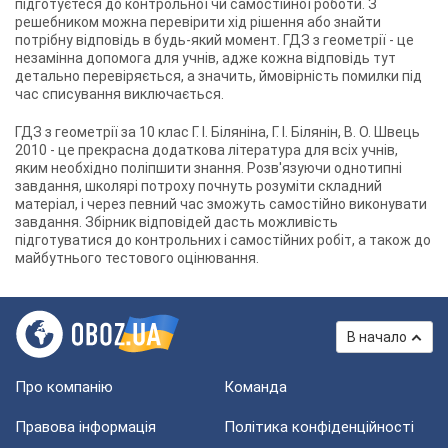
підготуєтеся до контрольної чи самостійної роботи. З
решебником можна перевірити хід рішення або знайти
потрібну відповідь в будь-який момент. ГДЗ з геометрії - це
незамінна допомога для учнів, адже кожна відповідь тут
детально перевіряється, а значить, ймовірність помилки під
час списування виключається.
ГДЗ з геометрії за 10 клас Г. І. Біляніна, Г. І. Білянін, В. О. Швець
2010
- це прекрасна додаткова література для всіх учнів,
яким необхідно поліпшити знання. Розв'язуючи однотипні
завдання, школярі потроху почнуть розуміти складний
матеріал, і через певний час зможуть самостійно виконувати
завдання. Збірник відповідей дасть можливість
підготуватися до контрольних і самостійних робіт, а також до
майбутнього тестового оцінювання.
В начало
Про компанію
Команда
Правова інформація
Політика конфіденційності