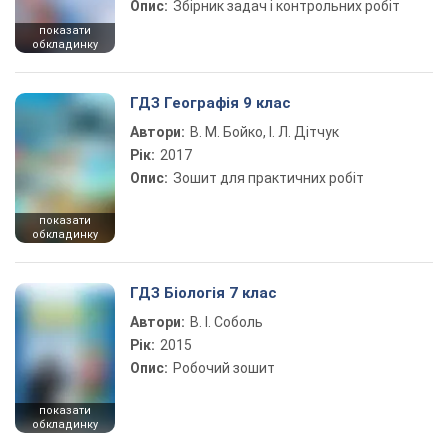
Опис:
Збірник задач і контрольних робіт
показати
обкладинку
ГДЗ Географія 9 клас
Автори:
В. М. Бойко, І. Л. Дітчук
Рік:
2017
Опис:
Зошит для практичних робіт
показати
обкладинку
ГДЗ Біологія 7 клас
Автори:
В. І. Соболь
Рік:
2015
Опис:
Робочий зошит
показати
обкладинку