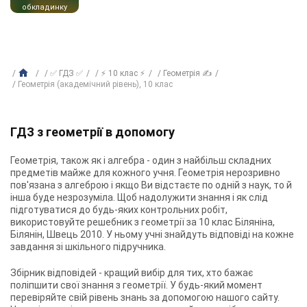
обкладинку
✅ ГДЗ ✅
⚡ 10 клас ⚡
Геометрія ✍
Геометрія (академічний рівень), 10 клас
ГДЗ з геометрії в допомогу
Геометрія, також як і алгебра - один з найбільш складних
предметів майже для кожного учня. Геометрія нерозривно
пов'язана з алгеброю і якщо Ви відстаєте по одній з наук, то й
інша буде незрозуміла. Щоб надолужити знання і як слід
підготуватися до будь-яких контрольних робіт,
використовуйте
решебник з геометрії за 10 клас Біляніна,
Білянін, Швець 2010
. У ньому учні знайдуть відповіді на кожне
завдання зі шкільного підручника.
Збірник відповідей - кращий вибір для тих, хто бажає
поліпшити свої знання з геометрії. У будь-який момент
перевіряйте свій рівень знань за допомогою нашого сайту.