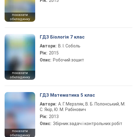
Рік:
2015
показати
обкладинку
ГДЗ Біологія 7 клас
Автори:
В. І. Соболь
Рік:
2015
Опис:
Робочий зошит
показати
обкладинку
ГДЗ Математика 5 клас
Автори:
А. Г. Мерзляк, В. Б. Полонський, М.
С. Якір, Ю. М. Рабінович
Рік:
2013
Опис:
Збірник задач і контрольних робіт
показати
обкладинку