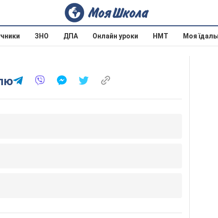
учники
ЗНО
ДПА
Онлайн уроки
НМТ
Моя їдаль
олю