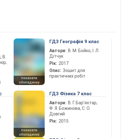
5
ГДЗ Географія 9 клас
Автори:
В. М. Бойко, І. Л.
Дітчук
, В.
кір,
Рік:
2017
Опис:
Зошит для
практичних робіт
показати
і
обкладинку
с
ГДЗ Фізика 7 клас
Автори:
В. Г. Бар’яхтар,
Ф. Я. Божинова, С. О.
Довгий
т
Рік:
2015
показати
обкладинку