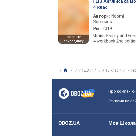
ГДЗ Англійська м
4 клас
Автори:
Naomi
Simmons
Рік:
2019
Опис:
Family and Fri
показати
4 workbook 2nd editio
обкладинку
✅ ГДЗ ✅
⚡ 10 клас ⚡
Ге
Про компанію
Реклама на сай
OBOZ.UA
Моя Школа