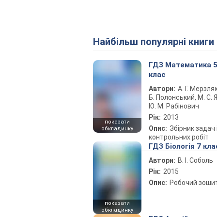
Найбільш популярні книги
ГДЗ Математика 
клас
Автори:
А. Г. Мерзляк
Б. Полонський, М. С. Я
Ю. М. Рабінович
Рік:
2013
показати
Опис:
Збірник задач 
обкладинку
контрольних робіт
ГДЗ Біологія 7 кла
Автори:
В. І. Соболь
Рік:
2015
Опис:
Робочий зоши
показати
обкладинку