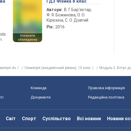
ова
ГДЗ Фізика 8 клас
Автори:
В. Г. Бар’яхтар,
Ф. Я. Божинова, О. О.
Кірюхіна, С. О. Довгий
Рік:
2016
ends
показати
n
обкладинку
ометрія ✍
Геометрія (академічний рівень), 10 клас
Модуль 2. Вступ до
Команда
Правова інформація
ті
Документи
Редакційна політика
Світ
Спорт
Суспільство
Всі новини
Новини ос