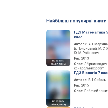
Найбільш популярні книги
ГДЗ Математика 
клас
Автори:
А. Г. Мерзляк
Б. Полонський, М. С. Я
Ю. М. Рабінович
Рік:
2013
показати
Опис:
Збірник задач 
обкладинку
контрольних робіт
ГДЗ Біологія 7 кла
Автори:
В. І. Соболь
Рік:
2015
Опис:
Робочий зоши
показати
обкладинку