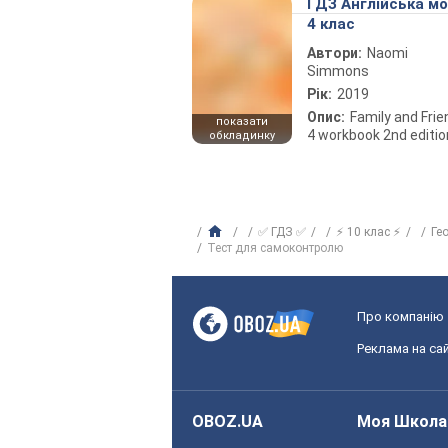
ГДЗ Англійська м
4 клас
Автори:
Naomi
Simmons
Рік:
2019
Опис:
Family and Fri
показати
4 workbook 2nd editio
обкладинку
✅ ГДЗ ✅
⚡ 10 клас ⚡
Ге
Тест для самоконтролю
Про компанію
Реклама на сай
OBOZ.UA
Моя Школа