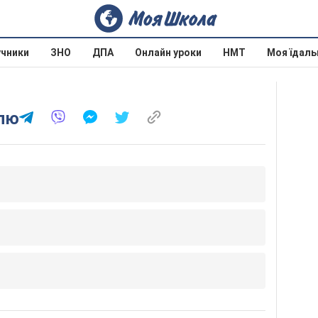
учники
ЗНО
ДПА
Онлайн уроки
НМТ
Моя їдаль
олю