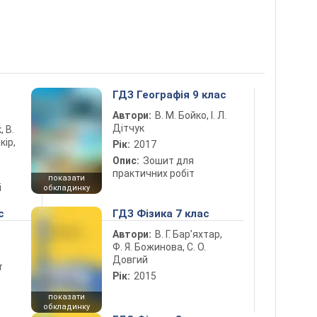
5
ГДЗ Географія 9 клас
Автори:
В. М. Бойко, І. Л.
Дітчук
, В.
кір,
Рік:
2017
Опис:
Зошит для
практичних робіт
показати
і
обкладинку
с
ГДЗ Фізика 7 клас
Автори:
В. Г. Бар’яхтар,
Ф. Я. Божинова, С. О.
Довгий
т
Рік:
2015
показати
обкладинку