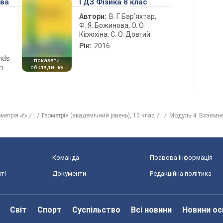
ова
ГДЗ Фізика 8 клас
Автори:
В. Г. Бар’яхтар,
Ф. Я. Божинова, О. О.
Кірюхіна, С. О. Довгий
Рік:
2016
ends
показати
n
обкладинку
ометрія ✍
Геометрія (академічний рівень), 10 клас
Модуль 4. Взаємне
Команда
Правова інформація
ті
Документи
Редакційна політика
Світ
Спорт
Суспільство
Всі новини
Новини ос