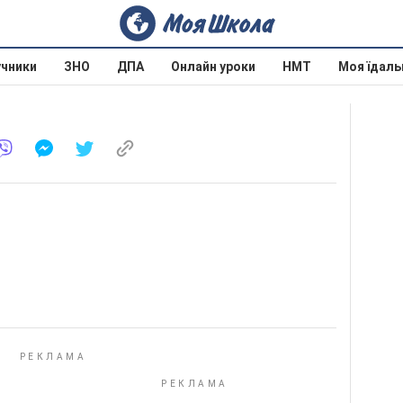
учники
ЗНО
ДПА
Онлайн уроки
НМТ
Моя їдаль