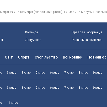
ометрія ✍
Геометрія (академічний рівень), 10 клас
Модуль 4. Взаємне
Команда
Правова інформація
ті
Документи
Редакційна політика
Світ
Спорт
Суспільство
Всі новини
Новини ос
ас
3 клас
4 клас
5 клас
6 клас
7 клас
8 клас
9 клас
ас
3 клас
4 клас
5 клас
6 клас
7 клас
8 клас
9 клас
ас
11 клас