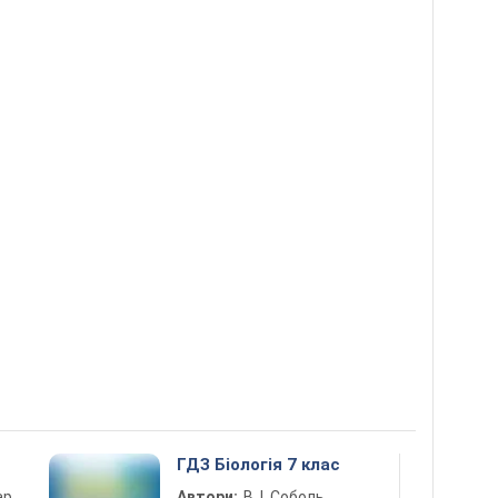
ГДЗ Біологія 7 клас
ар,
Автори:
В. І. Соболь