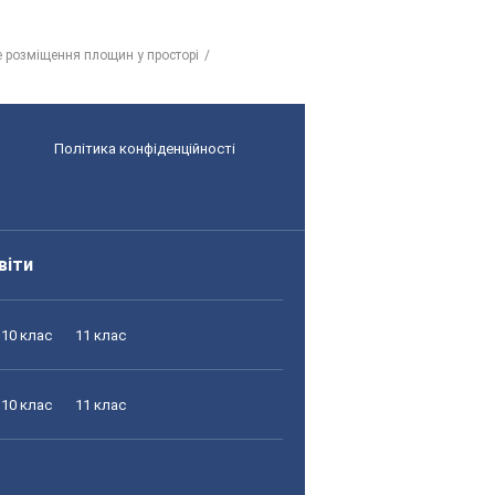
 розміщення площин у просторі
Політика конфіденційності
віти
10 клас
11 клас
10 клас
11 клас