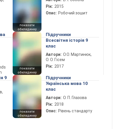
Рік:
2015
Опис:
Робочий зошит
показати
обкладинку
ова
Підручники
Всесвітня історія 9
клас
Автори:
О.О. Мартинюк,
О. О. Гісем
Рік:
2017
ends
показати
n
обкладинку
ія 9
Підручники
Українська мова 10
клас
в,
Автори:
О. П. Глазова
Рік:
2018
Опис:
Рівень стандарту
показати
обкладинку