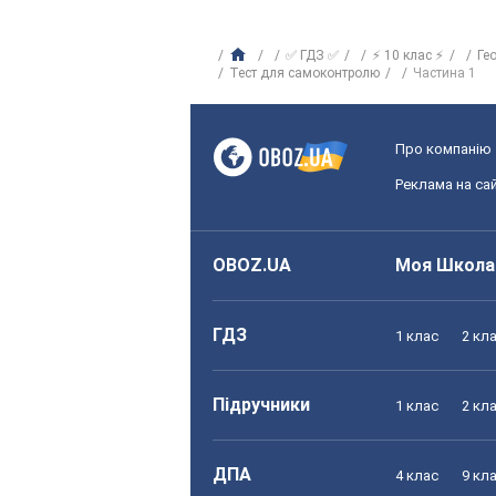
✅ ГДЗ ✅
⚡ 10 клас ⚡
Ге
Тест для самоконтролю
Частина 1
Про компанію
Реклама на сай
OBOZ.UA
Моя Школа
ГДЗ
1 клас
2 кл
Підручники
1 клас
2 кл
ДПА
4 клас
9 кл