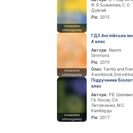
Ф. Я. Божинова, С. О.
Довгий
Рік:
2015
показати
обкладинку
ГДЗ Англійська м
4 клас
Автори:
Naomi
Simmons
Рік:
2019
Опис:
Family and Fri
показати
4 workbook 2nd editio
обкладинку
Підручники Біолог
клас
Автори:
Р.В. Шаламо
Г.А. Носов, О.А.
Литовченко, М.С.
Каліберда
показати
Рік:
2017
обкладинку