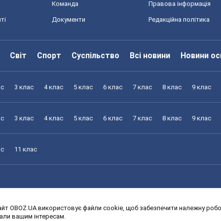
Команда
Правова інформація
ті
Документи
Редакційна політика
Світ
Спорт
Суспільство
Всі новини
Новини ос
ас
3 клас
4 клас
5 клас
6 клас
7 клас
8 клас
9 клас
ас
3 клас
4 клас
5 клас
6 клас
7 клас
8 клас
9 клас
ас
11 клас
йт OBOZ.UA використовує файли cookie, щоб забезпечити належну робот
ас
3 клас
4 клас
5 клас
6 клас
7 клас
8 клас
9 клас
дали вашим інтересам.