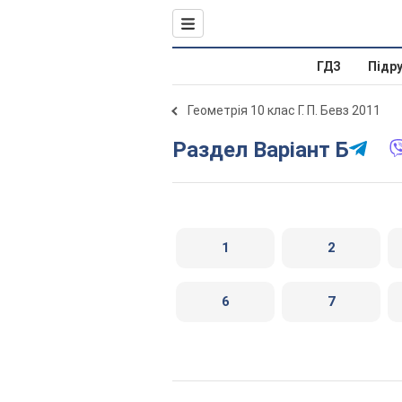
ГДЗ
Підр
Геометрія 10 клас Г. П. Бевз 2011
Раздел Варіант Б
1
2
6
7