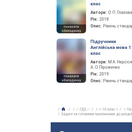
клас
Автори:
О. П. Глазов
Рік:
2018
Опис:
Рівень станда
показати
обкладинку
Підручники
Англійська мова 1
клас
Автори:
М.А. Нерсіся
А. О. Піроженко
Рік:
2019
показати
обкладинку
Опис:
Рівень станда
✅ ГДЗ ✅
⚡ 10 клас ⚡
Ге
Задачі за готовими малюнками до розділ