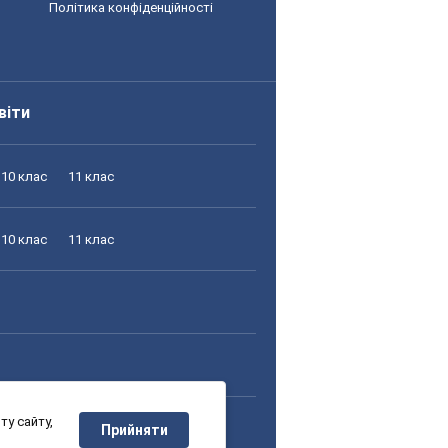
Політика конфіденційності
віти
10 клас
11 клас
10 клас
11 клас
у сайту,
10 клас
11 клас
Прийняти