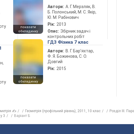
Автори:
А. Г. Мерзляк, В.
Б. Полонський, М. С. Якір,
а
Ю. М. Рабінович
Рік:
2013
рту
показати
Опис:
Збірник задач і
обкладинку
контрольних робіт
ГДЗ Фізика 7 клас
1
Автори:
В. Г. Бар’яхтар,
Ф. Я. Божинова, С. О.
Довгий
н,
Рік:
2015
показати
рту
обкладинку
ометрія ✍
Геометрія (профільний рівень), 2011, 10 клас
Розділ III. Па
у 3
Варіант Б