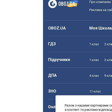
Про компанію
Реклама на сай
OBOZ.UA
Моя Школа
ГДЗ
1 клас
2 кл
Підручники
1 клас
2 кл
ДПА
4 клас
9 кл
ЗНО
11 клас
Разом з нашими партнерами са
Онлайн уроки
1 клас
2 кл
а контент та реклама відпові