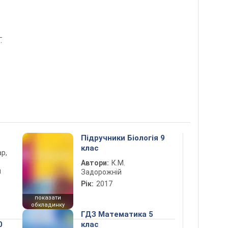
.
в
Підручники Біологія 9
клас
ар,
Автори:
К.М.
й
Задорожній
Рік:
2017
показати
обкладинку
ГДЗ Математика 5
0
клас