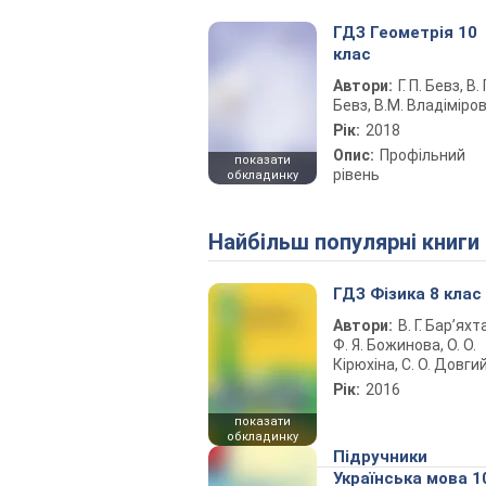
ГДЗ Геометрія 10
клас
Автори:
Г. П. Бевз, В. Г
Бевз, В.М. Владіміро
Рік:
2018
Опис:
Профільний
показати
рівень
обкладинку
Найбільш популярні книги
ГДЗ Фізика 8 клас
Автори:
В. Г. Бар’яхт
Ф. Я. Божинова, О. О.
Кірюхіна, С. О. Довги
Рік:
2016
показати
обкладинку
Підручники
Українська мова 1