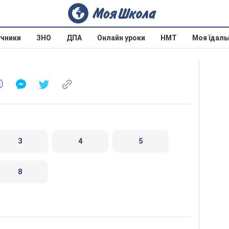
учники
ЗНО
ДПА
Онлайн уроки
НМТ
Моя їдаль
3
4
5
8