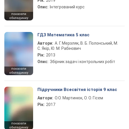
Рік:
2019
Опис:
Інтегрований курс
показати
обкладинку
ГДЗ Математика 5 клас
Автори:
А. Г. Мерзляк, В. Б. Полонський, М.
С. Якір, Ю. М. Рабінович
Рік:
2013
Опис:
Збірник задач і контрольних робіт
показати
обкладинку
Підручники Всесвітня історія 9 клас
Автори:
О.О. Мартинюк, О. О. Гісем
Рік:
2017
показати
обкладинку