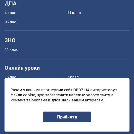
ДПА
4 клас
11 клас
9 клас
ЗНО
11 клас
Онлайн уроки
1 клас
7 клас
2 клас
8 клас
Разом з нашими партнерами сайт OBOZ.UA використовує
файли cookie, щоб забезпечити належну роботу сайту, а
3 клас
9 клас
контент та реклама відповідали вашим інтересам.
4 клас
10 клас
5 клас
11 клас
Прийняти
6 клас