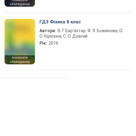
обкладинку
ГДЗ Фізика 8 клас
Автори:
В. Г. Бар’яхтар, Ф. Я. Божинова, О.
О. Кірюхіна, С. О. Довгий
Рік:
2016
показати
обкладинку