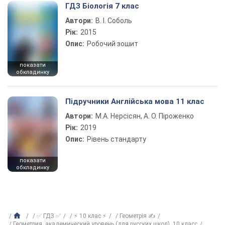
ГДЗ Біологія 7 клас
Автори:
В. І. Соболь
Рік:
2015
Опис:
Робочий зошит
показати
обкладинку
Підручники Англійська мова 11 клас
Автори:
М.А. Нерсісян, А. О. Піроженко
Рік:
2019
Опис:
Рівень стандарту
показати
обкладинку
✅ ГДЗ ✅
⚡ 10 клас ⚡
Геометрія ✍
Геометрия, академический уровень (для русских школ), 10 класс