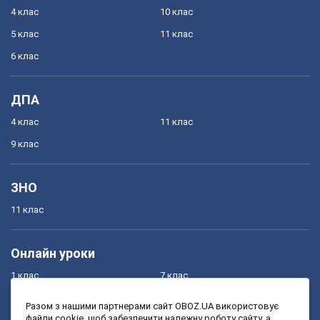
4 клас
10 клас
5 клас
11 клас
6 клас
ДПА
4 клас
11 клас
9 клас
ЗНО
11 клас
Онлайн уроки
1 клас
7 клас
2 клас
8 клас
Разом з нашими партнерами сайт OBOZ.UA використовує
файли cookie, щоб забезпечити належну роботу сайту, а
3 клас
9 клас