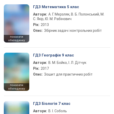
ГДЗ Математика 5 клас
Автори:
А. Г. Мерзляк, В. Б. Полонський, М.
С. Якір, Ю. М. Рабінович
Рік:
2013
Опис:
Збірник задач і контрольних робіт
показати
обкладинку
ГДЗ Географія 9 клас
Автори:
В. М. Бойко, І. Л. Дітчук
Рік:
2017
Опис:
Зошит для практичних робіт
показати
обкладинку
ГДЗ Біологія 7 клас
Автори:
В. І. Соболь