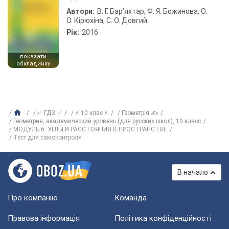
Автори:
В. Г. Бар’яхтар, Ф. Я. Божинова, О.
О. Кірюхіна, С. О. Довгий
Рік:
2016
показати
обкладинку
✅ ГДЗ ✅
⚡ 10 клас ⚡
Геометрія ✍
Геометрия, академический уровень (для русских школ), 10 класс
МОДУЛЬ 6. УГЛЫ И РАССТОЯНИЯ В ПРОСТРАНСТВЕ
Тест для самоконтроля
В начало
Про компанію
Команда
Правова інформація
Політика конфіденційності