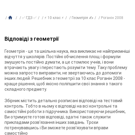
✅ ГДЗ ✅
⚡ 10 клас ⚡
Геометрія ✍
Роганін 2008
Відповіді з геометрії
Геометрія - це та шкільна наука, яка викликає не найприємніші
відчуття у школярів. Постійні обчислення площ і формули
змушують постійно думати, а це стомлює учнів, і вони
втрачають увагу і перестають розуміти тему. Таку проблему
можна запросто виправити, не звертаючись до допомоги
інших людей.
Решебник з геометрії за 10 клас Роганін 2008
-
краще рішення, щоб якісно поліпшити свої знання з такого
складного предмету.
Збірник містить детально розписані відповіді на тестовий
контроль. Тобто в ньому є відповіді на всі контрольні та
самостійні роботи з підручника. Використовуючи решебник,
Ви отримуєте готові відповіді, здатні також служити
прикладами розв'язання інших завдань. Трохи
потренувавшись і Ви зможете розв'язувати вправи
самостійно