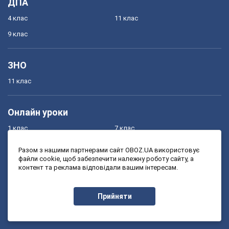
ДПА
4 клас
11 клас
9 клас
ЗНО
11 клас
Онлайн уроки
1 клас
7 клас
2 клас
8 клас
Разом з нашими партнерами сайт OBOZ.UA використовує
файли cookie, щоб забезпечити належну роботу сайту, а
3 клас
9 клас
контент та реклама відповідали вашим інтересам.
4 клас
10 клас
5 клас
11 клас
Прийняти
6 клас