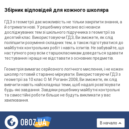
Збірник відповідей для кожного школяра
ГДЗ з геометрії дає можливість не тільки закріпити знання, а
й отримати нові. У решебнику описано всі нюанси
досліджуваних тем зі шкільного підручника з геометрії за
десятий клас. Використовуючи ГДЗ, Ви зможете, як слід
поліпшити розуміння складних тем, а також підготуватися до
майбутніх контрольних робіт і навіть іспитів. Не забувайте, що
наступного року всім старшокласникам доведеться здавати
тестування і краще не відставати з основних предметів.
Геометрія вимагає серйозного логічного мислення, і не кожен
школяр готовий старанно міркувати. Використовуючи
ГДЗ з
геометрії за 10 клас О. М. Роганін 2008
, Ви зможете, як слід
вивчити навіть найскладніші теми, щоб надалі розв'язувати
будь-які завдання. Завдяки решебнику майбутні контрольні
та самостійні роботи більше не будуть викликати у вас
хвилювання.
В начало