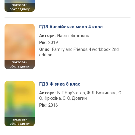
показати
обкладинку
ГДЗ Англійська мова 4 клас
Автори:
Naomi Simmons
Рік:
2019
Опис:
Family and Friends 4 workbook 2nd
edition
показати
обкладинку
ГДЗ Фізика 8 клас
Автори:
В. Г. Бар’яхтар, Ф. Я. Божинова, О.
О. Кірюхіна, С. О. Довгий
Рік:
2016
показати
обкладинку