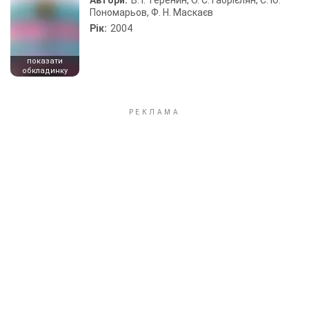
Автори:
В. І. Теренин, О. С. Габрієлян, С. Ю.
Пономарьов, Ф. Н. Маскаєв
Рік:
2004
показати
обкладинку