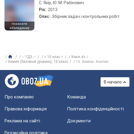
С. Якір, Ю. М. Рабінович
Рік:
2013
Опис:
Збірник задач і контрольних робіт
показати
обкладинку
✅ ГДЗ ✅
⚡ 10 клас ⚡
Хімія ✍
Химия (базовый уровень), 10 класс
16. Амины. Анилин
В начало
Про компанію
Команда
Правова інформація
Політика конфіденційності
Реклама на сайті
Документи
Редакційна політика