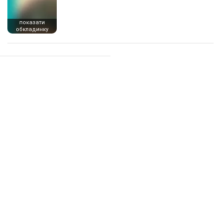
показати
обкладинку