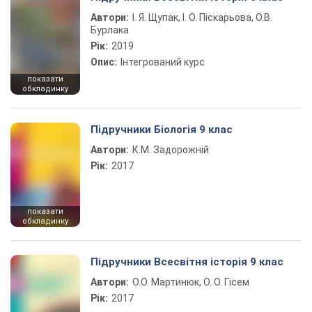
Автори:
І. Я. Щупак, І. О. Піскарьова, О.В.
Бурлака
Рік:
2019
Опис:
Інтегрований курс
показати
обкладинку
Підручники Біологія 9 клас
Автори:
К.М. Задорожній
Рік:
2017
показати
обкладинку
Підручники Всесвітня історія 9 клас
Автори:
О.О. Мартинюк, О. О. Гісем
Рік:
2017