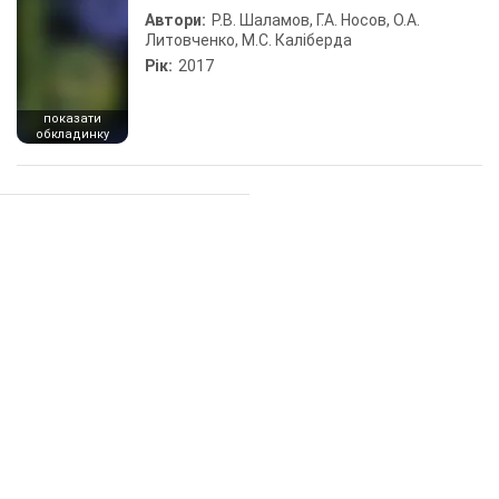
Автори:
Р.В. Шаламов, Г.А. Носов, О.А.
Литовченко, М.С. Каліберда
Рік:
2017
показати
обкладинку