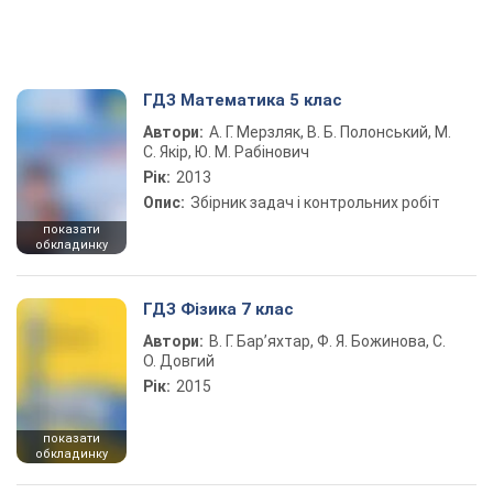
ГДЗ Математика 5 клас
Автори:
А. Г. Мерзляк, В. Б. Полонський, М.
С. Якір, Ю. М. Рабінович
Рік:
2013
Опис:
Збірник задач і контрольних робіт
показати
обкладинку
ГДЗ Фізика 7 клас
Автори:
В. Г. Бар’яхтар, Ф. Я. Божинова, С.
О. Довгий
Рік:
2015
показати
обкладинку