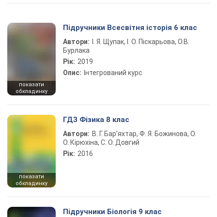
Підручники Всесвітня історія 6 клас
Автори:
І. Я. Щупак, І. О. Піскарьова, О.В.
Бурлака
Рік:
2019
Опис:
Інтегрований курс
показати
обкладинку
ГДЗ Фізика 8 клас
Автори:
В. Г. Бар’яхтар, Ф. Я. Божинова, О.
О. Кірюхіна, С. О. Довгий
Рік:
2016
показати
обкладинку
Підручники Біологія 9 клас