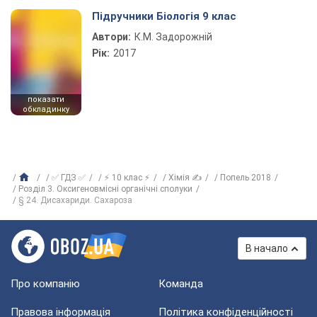
Підручники Біологія 9 клас
Автори:
К.М. Задорожній
Рік:
2017
показати
обкладинку
✅ ГДЗ ✅
⚡ 10 клас ⚡
Хімія ✍
Попель 2018
Розділ 3. Оксигеновмісні органічні сполуки
§ 24. Дисахариди. Сахароза
В начало
Про компанію
Команда
Правова інформація
Політика конфіденційності