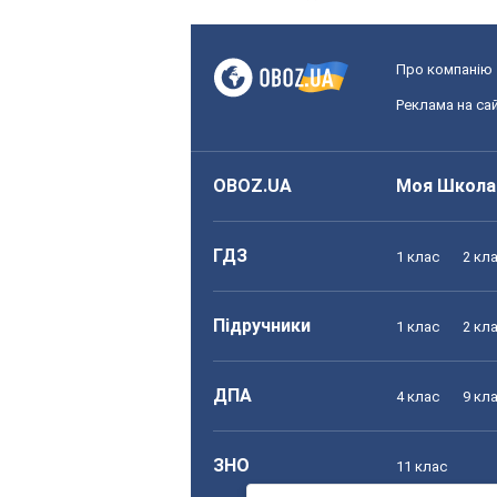
Про компанію
Реклама на сай
OBOZ.UA
Моя Школа
ГДЗ
1 клас
2 кл
Підручники
1 клас
2 кл
ДПА
4 клас
9 кл
ЗНО
11 клас