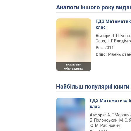
Аналоги іншого року вида
ГДЗ Математик
клас
Автори:
Г. П. Бевз, 
Бевз, Н. Г. Владімі
Рік:
2011
Опис:
Рівень ста
показати
обкладинку
Найбільш популярні книги
ГДЗ Математика 
клас
Автори:
А. Г. Мерзляк
Б. Полонський, М. С. Я
Ю. М. Рабінович