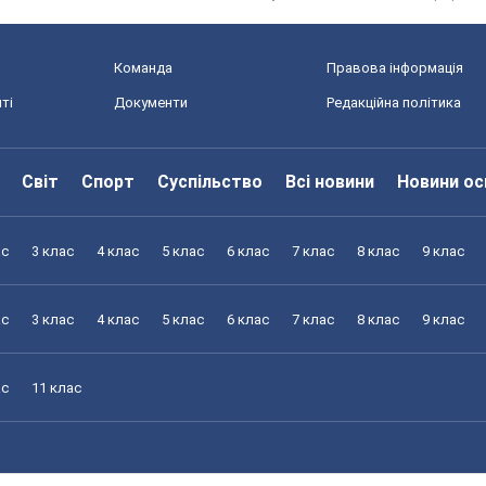
Команда
Правова інформація
ті
Документи
Редакційна політика
Світ
Спорт
Суспільство
Всі новини
Новини ос
ас
3 клас
4 клас
5 клас
6 клас
7 клас
8 клас
9 клас
ас
3 клас
4 клас
5 клас
6 клас
7 клас
8 клас
9 клас
ас
11 клас