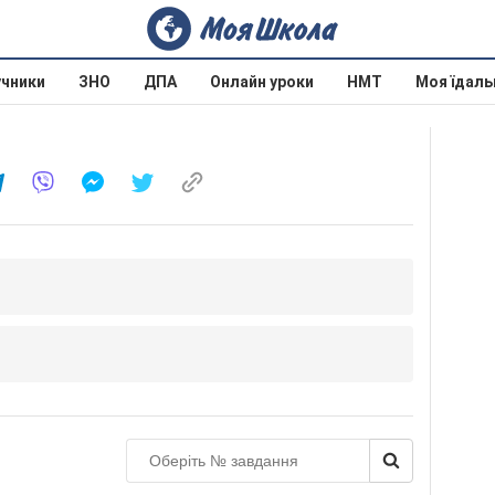
учники
ЗНО
ДПА
Онлайн уроки
НМТ
Моя їдаль