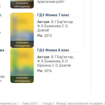
практичних робіт
показати
і
обкладинку
с
ГДЗ Фізика 7 клас
Автори:
В. Г. Бар’яхтар,
Ф. Я. Божинова, С. О.
Довгий
т
Рік:
2015
показати
обкладинку
ова
ГДЗ Фізика 8 клас
Автори:
В. Г. Бар’яхтар,
Ф. Я. Божинова, О. О.
Кірюхіна, С. О. Довгий
Рік:
2016
ends
показати
n
обкладинку
тематика ✍
Бевз 2018
Розділ 1. Функції, їхні властивості та графіки