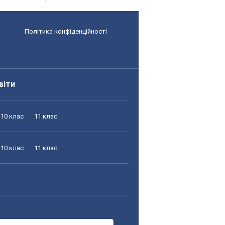
Політика конфіденційності
віти
10 клас
11 клас
10 клас
11 клас