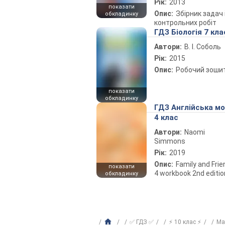
Рік:
2013
показати
Опис:
Збірник задач 
обкладинку
контрольних робіт
ГДЗ Біологія 7 кла
Автори:
В. І. Соболь
Рік:
2015
Опис:
Робочий зоши
показати
обкладинку
ГДЗ Англійська м
4 клас
Автори:
Naomi
Simmons
Рік:
2019
Опис:
Family and Fri
показати
4 workbook 2nd editio
обкладинку
✅ ГДЗ ✅
⚡ 10 клас ⚡
Ма