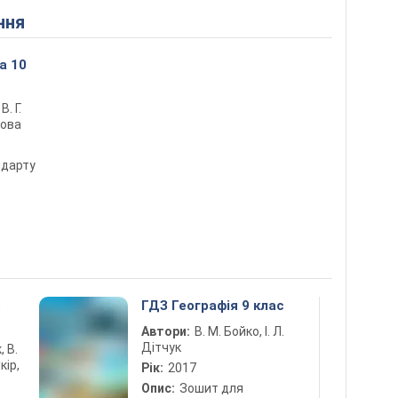
ння
а 10
В. Г.
рова
ндарту
5
ГДЗ Географія 9 клас
Автори:
В. М. Бойко, І. Л.
Дітчук
, В.
кір,
Рік:
2017
Опис:
Зошит для