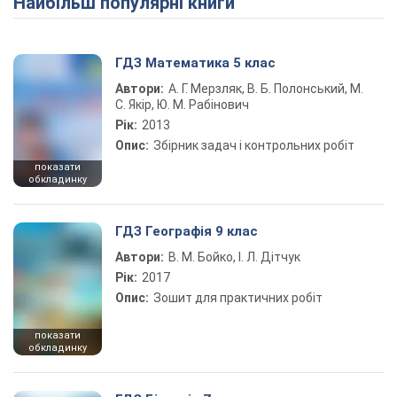
Найбільш популярні книги
ГДЗ Математика 5 клас
Автори:
А. Г. Мерзляк, В. Б. Полонський, М.
С. Якір, Ю. М. Рабінович
Рік:
2013
Опис:
Збірник задач і контрольних робіт
показати
обкладинку
ГДЗ Географія 9 клас
Автори:
В. М. Бойко, І. Л. Дітчук
Рік:
2017
Опис:
Зошит для практичних робіт
показати
обкладинку