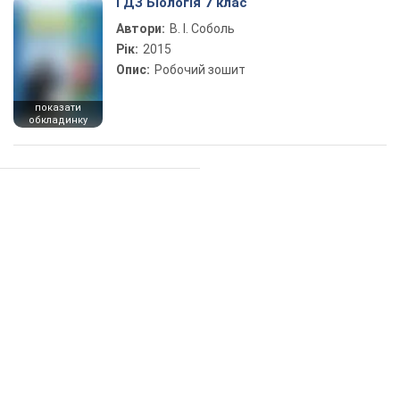
ГДЗ Біологія 7 клас
Автори:
В. І. Соболь
Рік:
2015
Опис:
Робочий зошит
показати
обкладинку