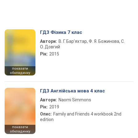
ГДЗ Фізика 7 клас
Автори:
В. Г. Бар’яхтар, Ф. Я. Божинова, С.
О. Довгий
Рік:
2015
показати
обкладинку
ГДЗ Англійська мова 4 клас
Автори:
Naomi Simmons
Рік:
2019
Опис:
Family and Friends 4 workbook 2nd
edition
показати
обкладинку