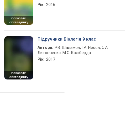
Рік:
2016
показати
обкладинку
Підручники Біологія 9 клас
Автори:
Р.В. Шаламов, Г.А. Носов, О.А.
Литовченко, М.С. Каліберда
Рік:
2017
показати
обкладинку