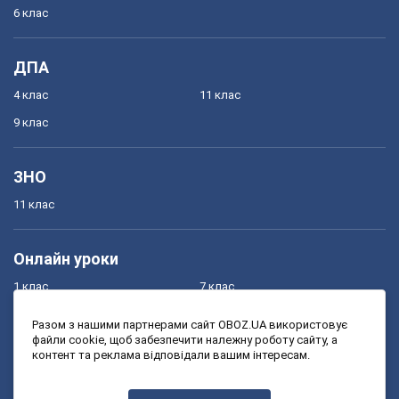
6 клас
ДПА
4 клас
11 клас
9 клас
ЗНО
11 клас
Онлайн уроки
1 клас
7 клас
2 клас
8 клас
Разом з нашими партнерами сайт OBOZ.UA використовує
файли cookie, щоб забезпечити належну роботу сайту, а
3 клас
9 клас
контент та реклама відповідали вашим інтересам.
4 клас
10 клас
5 клас
11 клас