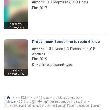
Автори:
О.О. Мартинюк, О. О. Гісем
Рік:
2017
показати
обкладинку
Підручники Всесвітня історія 6 клас
Автори:
І. Я. Щупак, І. О. Піскарьова, О.В.
Бурлака
Рік:
2019
Опис:
Інтегрований курс
показати
обкладинку
✅ ГДЗ ✅
⚡ 10 клас ⚡
Математика ✍
Мерзляк 2018
§ 1. Функції, їхні властивості та графіки
1. Найбільше і найменше значення функції. Парні та непарні функції