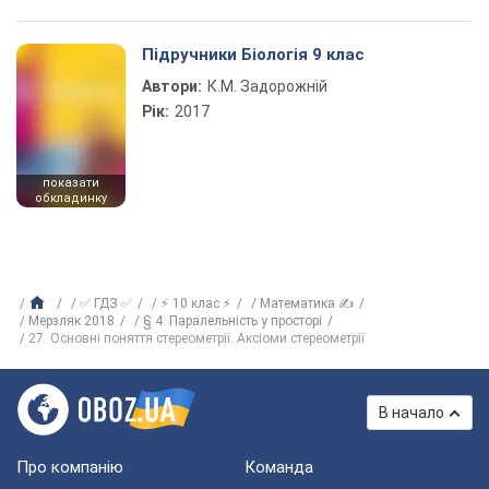
Підручники Біологія 9 клас
Автори:
К.М. Задорожній
Рік:
2017
показати
обкладинку
✅ ГДЗ ✅
⚡ 10 клас ⚡
Математика ✍
Мерзляк 2018
§ 4. Паралельність у просторі
27. Основні поняття стереометрії. Аксіоми стереометрії
В начало
Про компанію
Команда