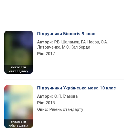
Підручники Біологія 9 клас
Автори:
Р.В. Шаламов, Г.А. Носов, О.А.
Литовченко, М.С. Каліберда
Рік:
2017
показати
обкладинку
Підручники Українська мова 10 клас
Автори:
О. П. Глазова
Рік:
2018
Опис:
Рівень стандарту
показати
обкладинку