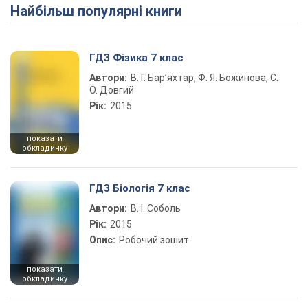
Найбільш популярні книги
Play Video
ГДЗ Фізика 7 клас
Автори:
В. Г. Бар’яхтар, Ф. Я. Божинова, С.
О. Довгий
Рік:
2015
показати
обкладинку
ГДЗ Біологія 7 клас
Автори:
В. І. Соболь
Рік:
2015
Опис:
Робочий зошит
показати
обкладинку